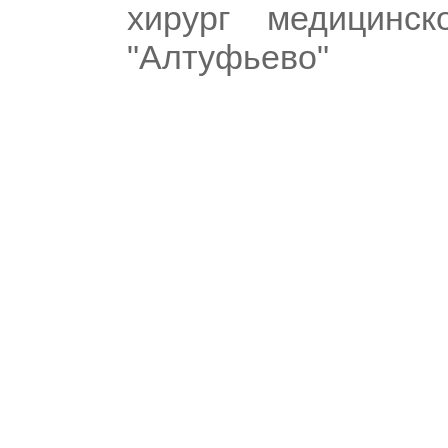
хирург медицинс
"Алтуфьево"