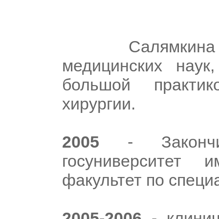
Салямкина Еле
медицинских наук
большой практи
хирургии.
2005
- Закончи
госуниверситет и
факультет по специ
2005-2006
- клинич