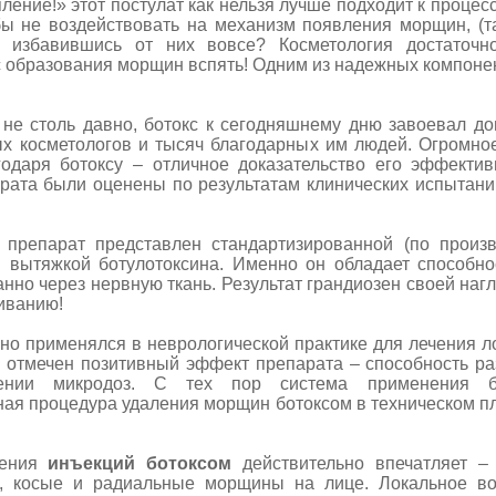
е!» этот постулат как нельзя лучше подходит к процесс
бы не воздействовать на механизм появления морщин, (т
 избавившись от них вовсе? Косметология достаточно
 образования морщин вспять! Одним из надежных компонен
оль давно, ботокс к сегодняшнему дню завоевал до
х косметологов и тысяч благодарных им людей. Огромно
одаря ботоксу – отличное доказательство его эффектив
рата были оценены по результатам клинических испытани
рат представлен стандартизированной (по произв
 вытяжкой ботулотоксина. Именно он обладает способно
нно через нервную ткань. Результат грандиозен своей на
иванию!
рименялся в неврологической практике для лечения л
л отмечен позитивный эффект препарата – способность р
нии микродоз. С тех пор система применения б
ая процедура удаления морщин ботоксом в техническом п
ения
инъекций ботоксом
действительно впечатляет –
е, косые и радиальные морщины на лице. Локальное в