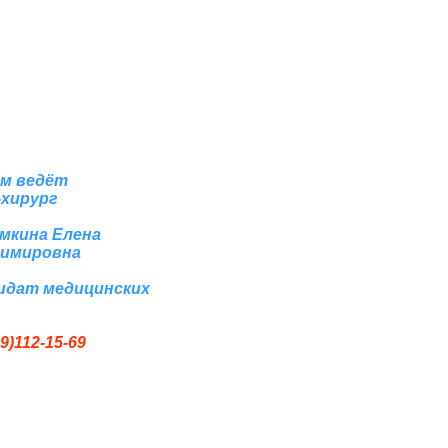
м ведёт
-хирург
мкина Елена
имировна
идат медицинских
9)112-15-69