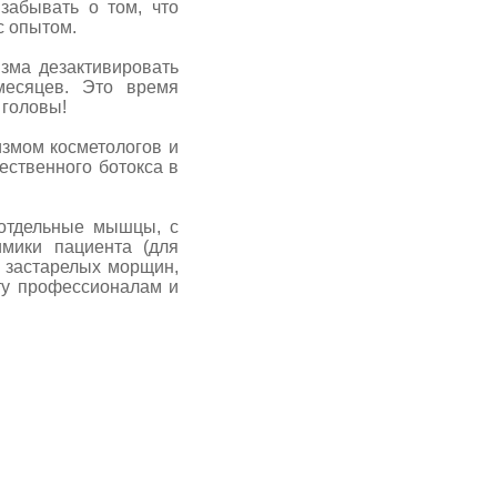
забывать о том, что
с опытом.
ма дезактивировать
месяцев. Это время
 головы!
мом косметологов и
ественного ботокса в
тдельные мышцы, с
мики пациента (для
 застарелых морщин,
оту профессионалам и