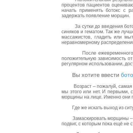
процентов пациентов оцениваю
начать применять ботокс с р
задержать появление морщин.
За сутки до введения ботокса
синяков и гематом. Так же луч
массажистов, гладить или мыт
неравномерному распределению
После ежевременного продо
положительную зависимость от 
регулярном использовании, дос
Вы хотите ввести
бото
Возраст – пожалуй, самая неж
мы этого или нет. И первыми,
морщины на лице. Именно они п
Где же искать выход из сит
Замаскировать морщины – сла
подвиг, с которым пока ещё не