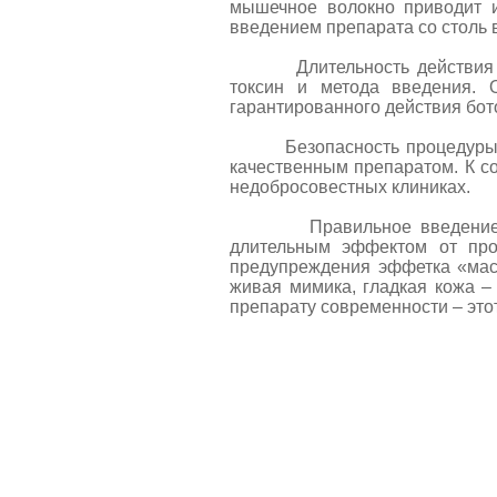
мышечное волокно приводит ис
введением препарата со столь
Длительность действия бото
токсин и метода введения. 
гарантированного действия бот
Безопасность процедуры вве
качественным препаратом. К со
недобросовестных клиниках.
Правильное введение боток
длительным эффектом от про
предупреждения эффетка «маск
живая мимика, гладкая кожа –
препарату современности – этот