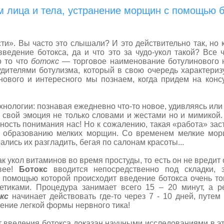
 лица и тела, устранение морщин с помощью б
и». Вы часто это слышали? И это действительно так, но кт
введение ботокса, да и что это за чудо-укол такой? Все
о то что
ботокс
— торговое наименование ботулинового н
дителями ботулизма, который в свою очередь характериз
нового и интересного мы познаем, когда придем на конс
гии: познавая ежедневно что-то новое, удивляясь или р
 свой эмоция не только словами и жестами но и мимикой
жность понимания нас! Но к сожалению, такая «работа» з
 к образованию мелких морщин. Со временем мелкие мо
ались их разгладить, бегая по салонам красоты...
как укол витаминов во время простуды, то есть он не вредит 
ивее!
Ботокс
вводится непосредственно под складки, з
 помощью которой происходит введение ботокса очень то
тиками. Процедура занимает всего 15 – 20 минут, а ре
кс
начинает действовать где-то через 7 - 10 дней, путе
чение легкой формы нервного тика!
дения ботокса доказан научными исследованиями в это