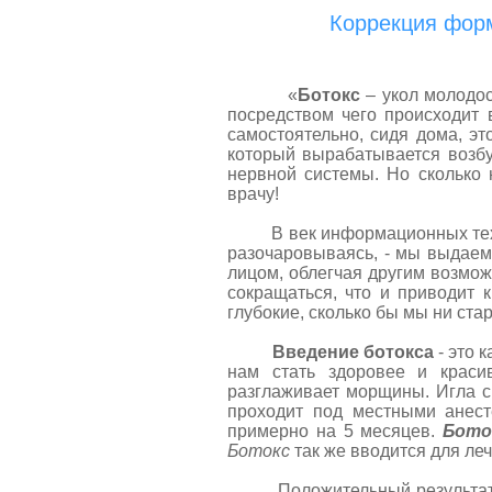
Коррекция форм
«
Ботокс
– укол молодост
посредством чего происходит 
самостоятельно, сидя дома, эт
который вырабатывается возбу
нервной системы. Но сколько 
врачу!
В век информационных техноло
разочаровываясь, - мы выдаем
лицом, облегчая другим возмо
сокращаться, что и приводит
глубокие, сколько бы мы ни стар
Введение ботокса
- это 
нам стать здоровее и крас
разглаживает морщины. Игла с
проходит под местными анесте
примерно на 5 месяцев.
Бото
Ботокс
так же вводится для ле
Положительный результат вве