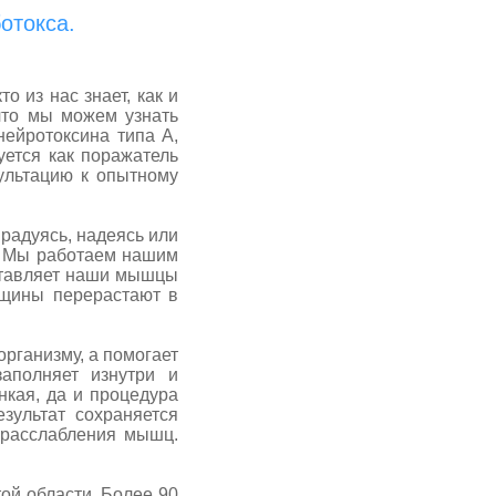
отокса.
о из нас знает, как и
 что мы можем узнать
ейротоксина типа А,
уется как поражатель
ультацию к опытному
адуясь, надеясь или
. Мы работаем нашим
аставляет наши мышцы
рщины перерастают в
организму, а помогает
аполняет изнутри и
нкая, да и процедура
зультат сохраняется
м расслабления мышц.
й области. Более 90