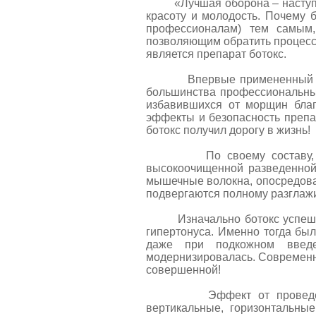
«Лучшая оборона – наступлени
красоту и молодость. Почему 
профессионалам) тем самым,
позволяющим обратить процесс
является препарат ботокс.
Впервые примененный не ст
большинства профессиональны
избавившихся от морщин благ
эффекты и безопасность препа
ботокс получил дорогу в жизнь!
По своему составу, препа
высокоочищенной разведенной
мышечные волокна, опосредова
подвергаются полному разглаж
Изначально ботокс успешно п
гипертонуса. Именно тогда бы
даже при подкожном введе
модернизировалась. Современн
совершенной!
Эффект от провед
вертикальные, горизонтальны