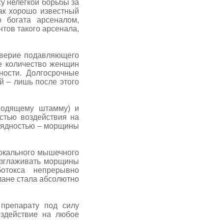
у нелегкой борьбы за
ак хорошо известный
 богата арсеналом,
тов такого арсенала,
верие подавляющего
е количество женщин
ности. Долгосрочные
й – лишь после этого
одящему штамму) и
стью воздействия на
глядностью – морщины
окального мышечного
азглаживать морщины
отокса непрерывно
лане стала абсолютно
 препарату под силу
оздействие на любое