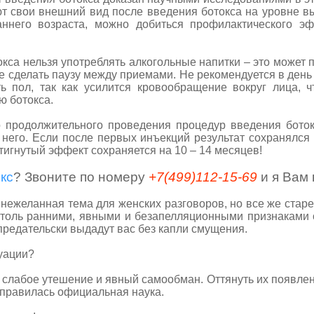
т свои внешний вид после введения ботокса на уровне в
аннего возраста, можно добиться профилактического 
 нельзя употреблять алкогольные напитки – это может п
ше сделать паузу между приемами. Не рекомендуется в ден
ь пол, так как усилится кровообращение вокруг лица, ч
 ботокса.
лжительного проведения процедур введения ботокс
него. Если после первых инъекций результат сохранялся 
тигнутый эффект сохраняется на 10 – 14 месяцев!
кс
? Звоните по номеру
+7(499)112-15-69
и я Вам 
еланная тема для женских разговоров, но все же старе
 столь ранними, явными и безапелляционными признаками 
редательски выдадут вас без капли смущения.
уации?
бое утешение и явный самообман. Оттянуть их появлен
 справилась официальная наука.