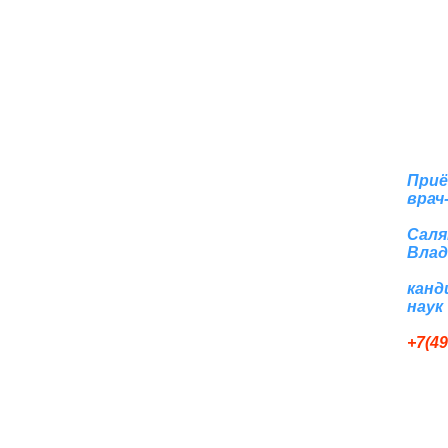
Приё
врач
Саля
Влад
канд
наук
+7(49