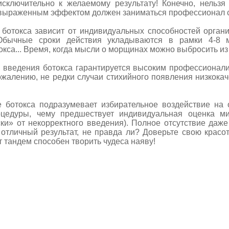
ключительно к желаемому результату! Конечно, нельзя 
 выраженным эффектом должен заниматься профессионал 
кса зависит от индивидуальных способностей организ
Обычные сроки действия укладываются в рамки 4-8 
окса... Время, когда мысли о морщинах можно выбросить из
дения ботокса гарантируется высоким профессионализ
жалению, не редки случаи стихийного появления низкокач
са подразумевает избирательное воздействие на о
цедуры, чему предшествует индивидуальная оценка ми
и» от некорректного введения). Полное отсутствие даже
 отличный результат, не правда ли? Доверьте свою крас
 тандем способен творить чудеса наяву!