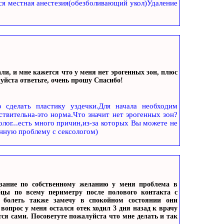
ся местная анестезия(обезболивающий укол)Удаление
али, и мне кажется что у меня нет эрогенных зон, плюс
уйста ответьте, очень прошу Спасибо!
о сделать пластику уздечки.Для начала необходим
ствительна-это норма.Что значит нет эрогенных зон?
олог...есть много причин,из-за которых Вы можете не
анную проблему с сексологом)
езание по собственному желанию у меня проблема в
цы по всему периметру после полового контакта с
болеть также замечу в спокойном состоянии они
опрос у меня остался отек ходил 3 дня назад к врачу
ся сами. Посоветуте пожалуйста что мне делать и так