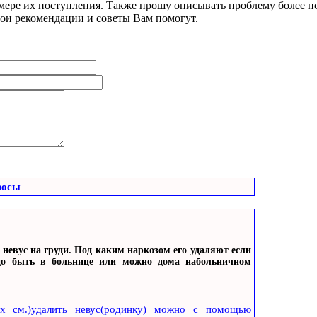
 мере их поступления. Также прошу описывать проблему более по
мои рекомендации и советы Вам помогут.
росы
 невус на груди. Под каким наркозом его удаляют если
адо быть в больнице или можно дома набольничном
-х см.)удалить невус(родинку) можно с помощью