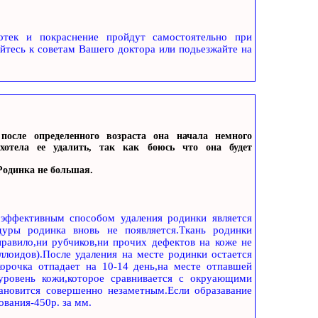
,отек и покраснение пройдут самостоятельно при
йтесь к советам Вашего доктора или подьезжайте на
осле определенного возраста она начала немного
хотела ее удалить, так как боюсь что она будет
 Родинка не большая.
 эффективным способом удаления родинки является
уры родинка вновь не появляется.Ткань родинки
равило,ни рубчиков,ни прочих дефектов на коже не
ллоидов).После удаления на месте родинки остается
корочка отпадает на 10-14 день,на месте отпавшей
 уровень кожи,которое сравнивается с окруающими
тановится совершенно незаметным.Если образавание
ования-450р. за мм.