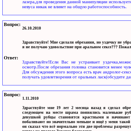
лазера,для проведения данной манипуляции использует
невуса никак не влияет на общую работоспособность.
Вопрос:
26.10.2010
Здравствуйте! Мне сделали обрезания, но уздечку не убр
я не получаю удовольствие при аральном сексе??? Пожал
Ответ:
Здравствуйте!Если Вас не устраивает уздечка,можн
осмотр.После обрезания головка становится менее чув
Для обсуждения этого вопроса есть врач андролог-секс
получать удовлетворения от оральных ласк(обсудите д
Вопрос:
1.11.2010
Здраствуйте мне 19 лет 2 месяца назад я сделал обр
следующем на месте шрама появились маленькие руб
девушкой рубцы становятся крастными и начинают 
побаливают но значительно меньше и ищё у меня такой в
он сказал что всё нормально эти две проблемы разрешут