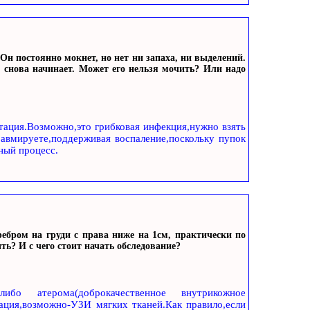
Он постоянно мокнет, но нет ни запаха, ни выделений.
 снова начинает. Может его нельзя мочить? Или надо
тация.Возможно,это грибковая инфекция,нужно взять
равмируете,поддерживая воспаление,поскольку пупок
ный процесс.
ебром на груди с права ниже на 1см, практически по
ь? И с чего стоит начать обследование?
либо атерома(доброкачественное внутрикожное
тация,возможно-УЗИ мягких тканей.Как правило,если