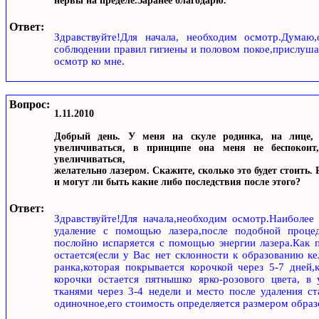
нервы на пределе.Заранее благодарю.
Ответ:
Здравствуйте!Для начала, необходим осмотр.Думаю
соблюдении правил гигиены и половом покое,прислуша
осмотр ко мне.
Вопрос:
1.11.2010
Добрый день. У меня на скуле родинка, на лице, п
увеличиваться, в принципе она меня не беспокоит,
увеличиваться,
желательно лазером. Скажите, сколько это будет стоить.
и могут ли быть какие либо последствия после этого?
Ответ:
Здравствуйте!Для начала,необходим осмотр.Наиболее
удаление с помощью лазера,после подобной процед
послойно испаряется с помощью энергии лазера.Как п
остается(если у Вас нет склонности к образованию ке
ранка,которая покрывается корочкой через 5-7 дней,
корочки остается пятнышко ярко-розового цвета, в
тканями через 3-4 недели и место после удаления с
одиночное,его стоимость определяется размером образ