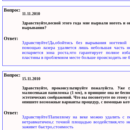
Вопрос:
11.11.2010
Здравствуйте,весной этого года мне вырвали ноготь и о
вырывания?
Ответ:
Здравствуйте!Да,обойтись без вырывания ногтевой
помощью лазера удаляется лишь небольшая часть но
испаряется зона роста,что гарантирует полное изб
пластины в проблемном месте больше происходить не б
Вопрос:
15.11.2010
Здравствуйте, проконсультируйте пожалуйста. Уже 
малюсенькая папиломка (1 мм), в принципе она не беспок
эстетических соображений. Что вы посоветуете по этому 
опишите возможные варианты процедур, с помощью котор
Ответ:
Здравствуйте!Папиллому на веке можно удалить с п
нетравматичен,с точной площадью воздействия,что не
заживет быстро,стоимость