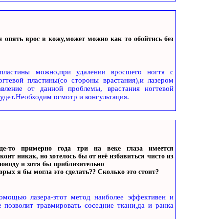
н опять врос в кожу,может можно как то обойтись без
 пластины можно,при удалении вросшего ногтя с
гтевой пластины(со стороны врастания),и лазером
авление от данной проблемы, врастания ногтевой
удет.Необходим осмотр и консультация.
где-то примерно года три на веке глаза имеется
оит никак, но хотелось бы от неё избавиться чисто из
поводу и хотя бы приблизительно
ых я бы могла это сделать?? Сколько это стоит?
омощью лазера-этот метод наиболее эффективен и
 позволит травмировать соседние ткани,да и ранка