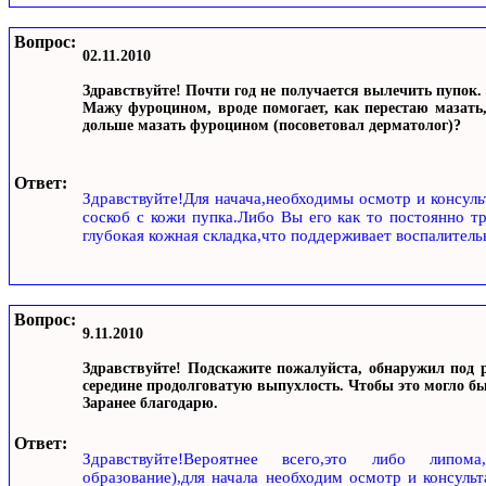
Вопрос:
02.11.2010
Здравствуйте! Почти год не получается вылечить пупок. 
Мажу фуроцином, вроде помогает, как перестаю мазать,
дольше мазать фуроцином (посоветовал дерматолог)?
Ответ:
Здравствуйте!Для начача,необходимы осмотр и консуль
соскоб с кожи пупка.Либо Вы его как то постоянно т
глубокая кожная складка,что поддерживает воспалитель
Вопрос:
9.11.2010
Здравствуйте! Подскажите пожалуйста, обнаружил под р
середине продолговатую выпухлость. Чтобы это могло быт
Заранее благодарю.
Ответ:
Здравствуйте!Вероятнее всего,это либо липома,
образование),для начала необходим осмотр и консуль