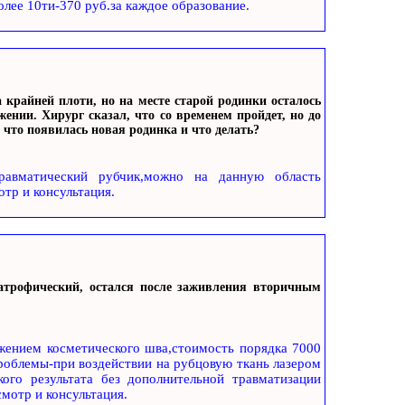
лее 10ти-370 руб.за каждое образование.
 крайней плоти, но на месте старой родинки осталось
ении. Хирург сказал, что со временем пройдет, но до
 что появилась новая родинка и что делать?
травматический рубчик,можно на данную область
отр и консультация.
 атрофический, остался после заживления вторичным
жением косметического шва,стоимость порядка 7000
роблемы-при воздействии на рубцовую ткань лазером
ого результата без дополнительной травматизации
смотр и консультация.