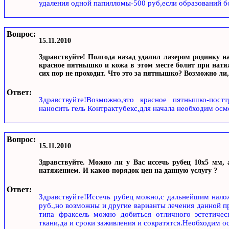
удаления одной папилломы-500 руб,если образований бо
Вопрос:
15.11.2010
Здравствуйте! Полгода назад удалил лазером родинку на
красное пятнышко и кожа в этом месте болит при натяж
сих пор не проходит. Что это за пятнышко? Возможно ли,
Ответ:
Здравствуйте!Возможно,это красное пятнышко-пост
наносить гель Контрактубекс,для начала необходим осм
Вопрос:
15.11.2010
Здравствуйте. Можно ли у Вас иссечь рубец 10х5 мм,
натяжением. И каков порядок цен на данную услугу ?
Ответ:
Здравствуйте!Иссечь рубец можно,с дальнейшим нало
руб.,но возможны и другие варианты лечения данной п
типа фраксель можно добиться отличного эстетическ
ткани,да и сроки заживления и сократятся.Необходим о