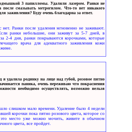
подмышкой 3 папилломы. Удалили лазером. Ранки не
 после смазывать метрогилом. Что-то нет никакого
ля заживления? Буду очень благодарна за ответ.
с нет. Ранки после удаления мгновенно не заживают.
Если ранки небольшие, они заживут за 5-7 дней, в
за 2-4 дня, ранки покрываются корочками, которые
лечащего врача для адекватного заживления кожи
ежиме.
 я удалила родинку на лице над губой, розовое пятно
начинается паника, очень переживаю что покраснения
ожности необходимо осуществлять, возможно нельзя
ошло слишком мало времени. Удаление было 4 недели
павшей корочки пока пятно розового цвета, которое со
и это место уже можно мочить, живите в обычном
чного цвета, все пройдет.