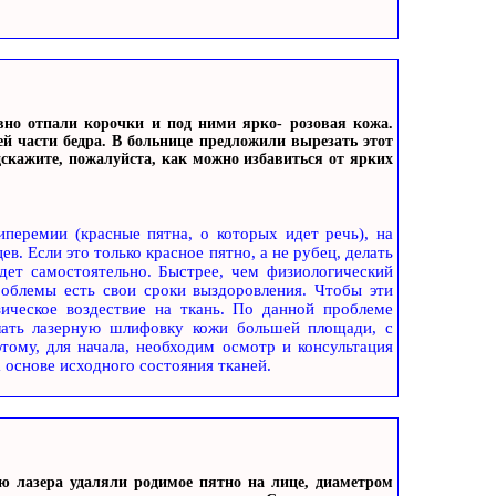
авно отпали корочки и под ними ярко- розовая кожа.
ей части бедра. В больнице предложили вырезать этот
дскажите, пожалуйста, как можно избавиться от ярких
иперемии (красные пятна, о которых идет речь), на
ев. Если это только красное пятно, а не рубец, делать
йдет самостоятельно. Быстрее, чем физиологический
роблемы есть свои сроки выздоровления. Чтобы эти
ическое воздествие на ткань. По данной проблеме
лать лазерную шлифовку кожи большей площади, с
тому, для начала, необходим осмотр и консультация
 основе исходного состояния тканей.
ю лазера удаляли родимое пятно на лице, диаметром