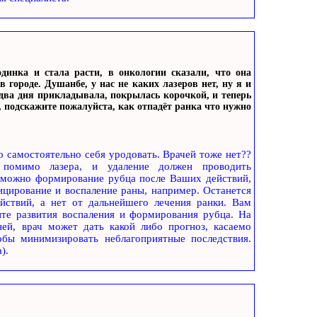
динка и стала расти, в онкологии сказали, что она
в городе. Душанбе, у нас не каких лазеров нет, ну я и
 два дня прикладывала, покрылась корочкой, и теперь
я, подскажите пожалуйста, как отпадёт ранка что нужно
но самостоятельно себя уродовать. Врачей тоже нет??
 помимо лазера, и удаление должен проводить
зможно формирование рубца после Ваших действий,
ицирование и воспаление раны, например. Останется
йствий, а нет от дальнейшего лечения ранки. Вам
ите развития воспаления и формирования рубца. На
ней, врач может дать какой либо прогноз, касаемо
обы минимизировать неблагоприятные последствия.
).