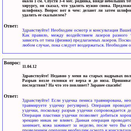
около 1 см. Спустя 3-4 мес. родинка, ввиде небольших т
хирургу, он сказал, что удалять нужно снова. Предлож
шлифовку. Вопрос вот в чем: делают ли затем шлифов
удалить ее скальпелем?
Ответ:
Здравствуйте! Необходим осмотр и консультация Вашей
Как правило, между воздействием лазеров разного 
зависеть от типа (физики) предлагаемых лазеров. Поскол
любом случае, пока следует воздержаться. Необходим о
Вопрос:
11.04.12
Здравствуйте! Недавно у меня на старых надрывах пол
Разрыв возле головки от верха и до низа. Пришиват
последствия? На что это повлияет? Заранее спасибо!
Ответ:
Здравствуйте! Если уздечка пениса травмирована, нео
травмируете уздечку регулярно). Операция проводи
уздечки, поскольку разрыв уздечки сопровождается д
Операция пластики уздечки позволяет добиться хоро
эрекцию никак не влияет. Данная операция проводит
занимает, кожа заживает за неделю, после чего Вы 
проведением операции необходим осмотр и консультаци