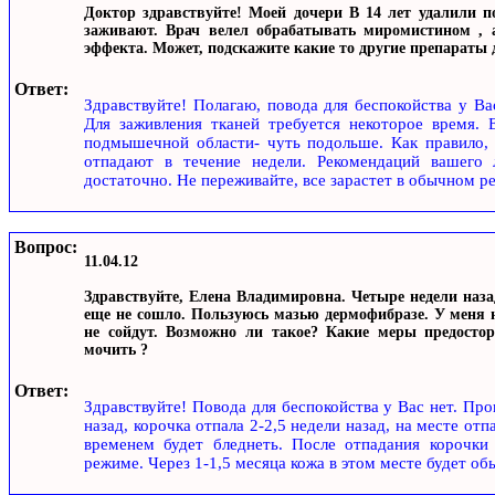
Доктор здравствуйте! Моей дочери В 14 лет удалили 
заживают. Врач велел обрабатывать миромистином , а
эффекта. Может, подскажите какие то другие препараты д
Ответ:
Здравствуйте! Полагаю, повода для беспокойства у Ва
Для заживления тканей требуется некоторое время. 
подмышечной области- чуть подольше. Как правило, 
отпадают в течение недели. Рекомендаций вашего 
достаточно. Не переживайте, все зарастет в обычном р
Вопрос:
11.04.12
Здравствуйте, Елена Владимировна. Четыре недели назад
еще не сошло. Пользуюсь мазью дермофибразе. У меня 
не сойдут. Возможно ли такое? Какие меры предостор
мочить ?
Ответ:
Здравствуйте! Повода для беспокойства у Вас нет. Пр
назад, корочка отпала 2-2,5 недели назад, на месте от
временем будет бледнеть. После отпадания корочк
режиме. Через 1-1,5 месяца кожа в этом месте будет обы