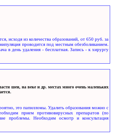
я, исходя из количества образований, от 650 руб. за
анипуляция проводится под местным обезболиванием.
ча в день удаления - бесплатная. Запись - к хирургу
ласти шеи, на веке и др. местах много очень маленьких
ается.
роятно, это папилломы. Удалить образования можно с
еобходим прием противовирусных препаратов (по
ение проблемы. Необходим осмотр и консультация