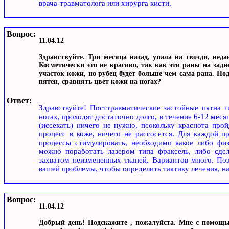
врача-травматолога или хирурга кисти.
Вопрос:
11.04.12
Здравствуйте. Три месяца назад, упала на гвозди, нед
Косметически это не красиво, так как эти раны на задн
участок кожи, но рубец будет больше чем сама рана. По
пятен, сравнять цвет кожи на ногах?
Ответ:
Здравствуйте! Посттравматические застойные пятна г
ногах, проходят достаточно долго, в течение 6-12 месяц
(иссекать) ничего не нужно, псокольку краснота про
процесс в коже, ничего не рассосется. Для каждой п
процессы стимулировать, необходимо какое либо физ
можно поработать лазером типа фраксель, либо сде
захватом неизмененных тканей. Вариантов много. Поэ
вашей проблемы, чтобы определить тактику лечения, на
Вопрос:
11.04.12
Добрый день! Подскажите , пожалуйста. Мне с помощь