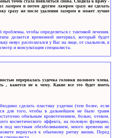
емных точек стала появляться снова. Сходила к врачу -
ил лазером и потом другим лазером сразу же сделать
ку сразу же после удаления лазером и может лучше
 проблемы, чтобы определиться с тактикой лечения.
типа делается временной интервал, который будет
ьку невус располагался у Вас на лице, от скальпеля, в
смотр и консультация специалиста.
ностью перервалась уздечка головки полового члена.
ь , кажется не к чему. Какие все это будет иметь
бходимо сделать пластику уздечки (тем более, если
тся для того, чтобы в дальнейшем не было травм
остаточно обильным кровотечением, болью, отеком.
шего косметического эффекта, на половую функцию,
ся под местным обезболиванием, много времени не
сможете вернуться к обычному ритму жизни. Перед
я специалиста.