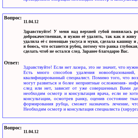
Вопрос:
11.04.12
Здравствуйте! У меня над верхней губой появилась ро
доброкачественная, и нужно её удалять, так как я живу 
удалила её с помощью уксуса и муки, cделала кашицу и
я боюсь, что останется рубец, потому что ранка глубока
сделать чтоб не остался след. Заранее благодарю Вас.
Ответ:
Здравствуйте! Если нет лазера, это не значит, что нуж
Есть много способов удаления новообразований,
квалифицированный специалист. Помимо того, что во
могут развиться и более неприятные осложнения- инф
след или нет, зависит от уже совершенных Вами де
необходим осмотр и консультация врача, если не хот
консультации, осмотрев ранку, оценив состояние тка
формирования рубца, сможет назначить лечение, чт
Необходим осмотр и консультация специалиста (хирурга
Вопрос:
11.04.12