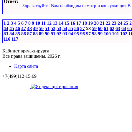
Ответ:
Здравствуйте! Вам необходим осмотр и консультация В
1
2
3
4
5
6
7
8
9
10
11
12
13
14
15
16
17
18
19
20
21
22
23
24
25
2
44
45
46
47
48
49
50
51
52
53
54
55
56
57
58
59
60
61
62
63
64
65
83
84
85
86
87
88
89
90
91
92
93
94
95
96
97
98
99
100
101
102
1
116
117
Кабинет врача-хирурга
Все права защищены, 2026 г.
Карта сайта
+7(499)112-15-69