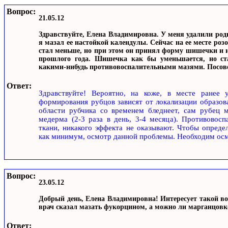
Вопрос:
21.05.12
Здравствуйте, Елена Владимировна. У меня удалили род
я мазал ее настойкой календулы. Сейчас на ее месте ро
стал меньше, но при этом он принял форму шишечки и и
прошлого года. Шишечка как бы уменьшается, но ст
какими-нибудь противовоспалительными мазями. Посовет
Ответ:
Здравствуйте! Вероятно, на коже, в месте ранее 
формирования рубцов зависят от локализации образован
области рубчика со временем бледнеет, сам рубец м
медерма (2-3 раза в день, 3-4 месяца). Противовос
ткани, никакого эффекта не оказывают. Чтобы опреде
как минимум, осмотр данной проблемы. Необходим осмо
Вопрос:
23.05.12
Добрый день, Елена Владимировна! Интересует такой воп
врач сказал мазать фукорцином, а можно ли марганцовко
Ответ: