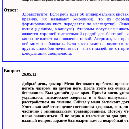
Ответ:
Здравствуйте! Если речь идет об эпидермальных кистах,
правило, их называют жировики), то их формиро
формированию кист передается по наследству). Лече
путем (целиком, в капсуле). Атеромы могут нагнаивать
является хорошей питательной средой для бактерий, 
кисты не влияет на появление новой. Атеромы, как пра
ней можно наблюдать. Если киста заметна, является эс
других способов лечения нет - ни от мазей, ни от пр
консультация специалиста.
Вопрос:
26.05.12
Добрый день, доктор! Меня беспокоит проблема вросшег
ноготь лазером на другой ноге. После этого всё очень 
беспокоило. Был удивлён даже врач. Причём очень удивлё
ухудшилось психическое здоровье и я был вынужден 
расстройством на лечение. Сейчас у меня беспокоит дру
Учитывая моё отягощение состоянием здоровья, есть ли 
частично с минимальным травмированием. Потому что
плохо закончиться. Я не верю в излечение за два дня
важный вопрос, заранее благодарен вам за подробный от