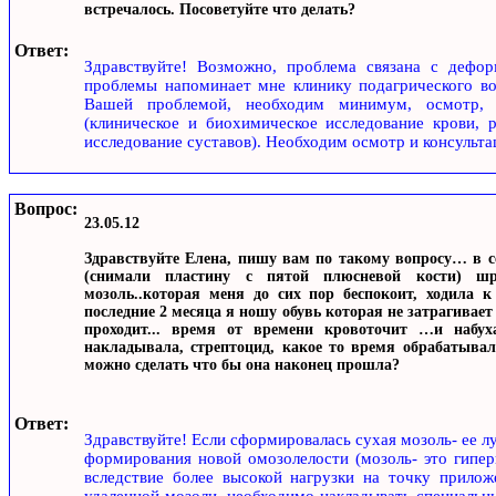
встречалось. Посоветуйте что делать?
Ответ:
Здравствуйте! Возможно, проблема связана с дефор
проблемы напоминает мне клинику подагрического вос
Вашей проблемой, необходим минимум, осмотр, 
(клиническое и биохимическое исследование крови, р
исследование суставов). Необходим осмотр и консульта
Вопрос:
23.05.12
Здравствуйте Елена, пишу вам по такому вопросу… в с
(снимали пластину с пятой плюсневой кости) шр
мозоль..которая меня до сих пор беспокоит, ходила к
последние 2 месяца я ношу обувь которая не затрагивает
проходит... время от времени кровоточит …и набу
накладывала, стрептоцид, какое то время обрабатывал
можно сделать что бы она наконец прошла?
Ответ:
Здравствуйте! Если сформировалась сухая мозоль- ее л
формирования новой омозолелости (мозоль- это гипер
вследствие более высокой нагрузки на точку прилож
удаленной мозоли, необходимо накладывать специальны