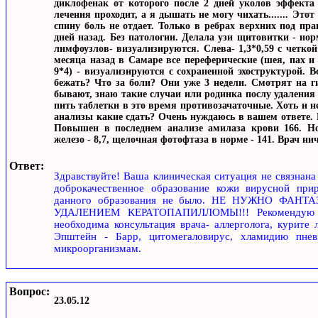
диклофенак от которого после 2 дней уколов эффекта 
лечения проходит, а я дышать не могу чихать....... Эт
спину боль не отдает. Только в ребрах верхних под п
дней назад. Без патологии. Делала узи щитовитки - нор
лимфоузлов- визуализируются. Слева- 1,3*0,59 с четкой 
месяца назад в Самаре все переферические (шея, пах 
9*4) - визуализируются с сохраненной эхоструктурой. В
бежать? Что за боли? Они уже 3 недели. Смотрят на 
бывают, знаю такие случаи или родинка послу удаления 
пить таблетки в это время противозачаточные. Хоть и н
анализы какие сдать? Очень нуждаюсь в вашем ответе. 
Повышен в последнем анализе амилаза крови 166. Но
железо - 8,7, щелочная фотофтаза в норме - 141. Врач нич
Ответ:
Здравствуйте! Ваша клиническая ситуация не связнана
доброкачественное образование кожи вирусной при
данного образования не было. НЕ НУЖНО ФА
УДАЛЕНИЕМ КЕРАТОПАПИЛЛОМЫ!!! Рекомендую Ва
необходима консультация врача- аллерголога, курите
Эпштейн - Барр, цитомегаловирус, хламидию пнев
микроорганизмам.
Вопрос:
23.05.12