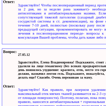
Ответ:
Здравствуйте! Чтобы послеоперационный период протек
за 2 дня, но за неделю рана заживает)- необход
антисептиками и антибактериальными мазями. Если
сопутствующей тяжелой патологии (сахарный диабет
сосудистой системы в ст. декомпенсации), на фоне
течение 7-10 дней, полностью (поскольку рану после
предыдущей ситуации, прокомментировать не могу- вс
лечения в послеоперационном периоде- вопросы к 
консультация Вашей проблемы, чтобы дать какие либо 
Вопрос:
27.05.12
Здравствуйте, Елена Владимировна! Подскажите, стоит л
удалили на лице гемангиому (без всяких предварительн
день появилось ухудшение: краснота, отек, место это гор
должно, назначил леотон гель. Подскажите, пожалуйста,
делать еще? Спасибо. Очень переживаю за маму.
Ответ:
Здравствуйте! Как правило, при лазерном удалении
максимальный отек мягких тканей развивается на 2-3 су
от площади поверхности). Поэтому, полагаю, пока повод
правило, наносится антибактериальная + гормональная 
препятствует развитию инфекционного воспаления в тк