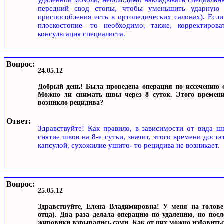
передний свод стопы, чтобы уменьшить ударную н
приспособления есть в ортопедических салонах). Есл
плоскостопие- то необходимо, также, корректиров
консультация специалиста.
Вопрос:
24.05.12
Добрый день! Была проведена операция по иссечению с
Можно ли снимать швы через 8 суток. Этого времени
возникло рецидива?
Ответ:
Здравствуйте! Как правило, в зависимости от вида ш
снятие швов на 8-е сутки, значит, этого времени дост
капсулой, сухожилие ушито- то рецидива не возникает.
Вопрос:
25.05.12
Здравствуйте, Елена Владимировна! У меня на голове
отца). Два раза делала операцию по удалению, но пос
жировики взрывались сами. Как от них можно избавить