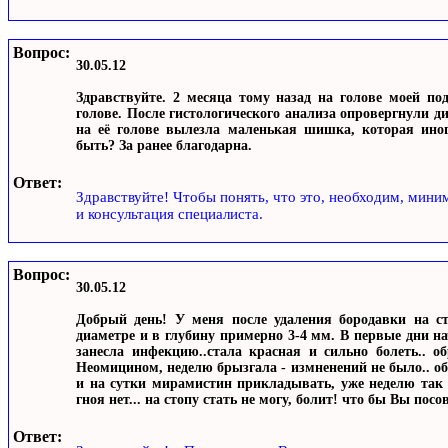
Вопрос:
30.05.12
Здравствуйте. 2 месяца тому назад на голове моей п
голове. После гистологического анализа опровергнули ди
на её голове вылезла маленькая шишка, которая иног
быть? За ранее благодарна.
Ответ:
Здравствуйте! Чтобы понять, что это, необходим, мин
и консультация специалиста.
Вопрос:
30.05.12
Добрый день! У меня после удаления бородавки на ст
диаметре и в глубину примерно 3-4 мм. В первые дни на
занесла инфекцию..стала красная и сильно болеть.. о
Неомицином, неделю брызгала - измненений не было.. об
и на сутки мирамистин прикладывать, уже неделю так д
гноя нет... на стопу стать не могу, болит! что бы Вы по
Ответ: