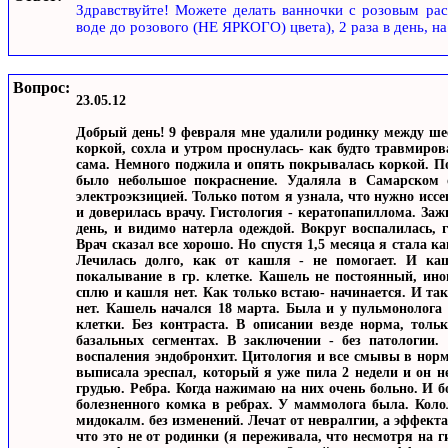
Здравствуйте! Можете делать ванночки с розовым рас
воде до розового (НЕ ЯРКОГО) цвета), 2 раза в день, на
Вопрос:
23.05.12
Добрый день! 9 февраля мне удалили родинку между ше
коркой, сохла и утром проснулась- как будто травмиров
сама. Немного поджила и опять покрывалась коркой. П
было небольшое покраснение. Удаляла в Самарском о
электроэкзицией. Только потом я узнала, что нужно иссе
и доверилась врачу. Гистология - кератопапиллома. Заж
день, и видимо натерла одеждой. Вокруг воспалилась, 
Врач сказал все хорошо. Но спустя 1,5 месяца я стала к
Лечилась долго, как от кашля - не помогает. И ка
покалывание в гр. клетке. Кашель не постоянный, ин
сплю и кашля нет. Как только встаю- начинается. И та
нет. Кашель начался 18 марта. Была и у пульмонолога 
клетки. Без контраста. В описании везде норма, толь
базальных сегментах. В заключении - без патологии. 
воспаления эндобронхит. Цитология и все смывы в норме
выписала эреспал, который я уже пила 2 недели и он не
грудью. Ребра. Когда нажимаю на них очень больно. И 
болезненного комка в ребрах. У маммолога была. Коло
мидокалм. без изменений. Лечат от невралгии, а эффекта 
что это не от родинки (я переживала, что несмотря на 