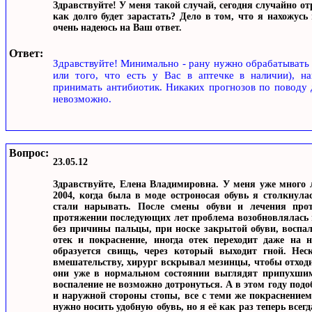
Здравствуйте! У меня такой случай, сегодня случайно от
как долго будет зарастать? Дело в том, что я нахожусь
очень надеюсь на Ваш ответ.
Ответ:
Здравствуйте! Минимально - рану нужно обрабатывать 
или того, что есть у Вас в аптечке в наличии), н
принимать антибиотик. Никаких прогнозов по поводу д
невозможно.
Вопрос:
23.05.12
Здравствуйте, Елена Владимировна. У меня уже много 
2004, когда была в моде остроносая обувь я столкнул
стали нарывать. После смены обуви и лечения про
протяжении последующих лет проблема возобновлялась и
без причины пальцы, при носке закрытой обуви, воспал
отек и покраснение, иногда отек переходит даже на 
образуется свищь, через который выходит гной. Нес
вмешательству, хирург вскрывал мезинцы, чтобы отходи
они уже в нормальном состоянии выглядят припухшими
воспаление не возможно дотронуться. А в этом году подо
и наружной стороны стопы, все с теми же покраснением
нужно носить удобную обувь, но я её как раз теперь всег