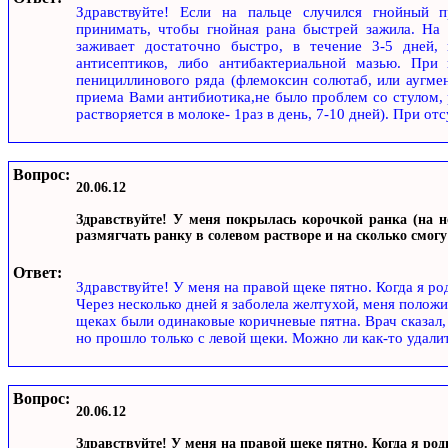
Здравствуйте! Если на пальце случился гнойный п
принимать, чтобы гнойная рана быстрей зажила. На 
заживает достаточно быстро, в течение 3-5 дней,
антисептиков, либо антибактериальной мазью. При
пенициллинового ряда (флемоксин солютаб, или аугмен
приема Вами антибиотика,не было проблем со стулом, 
растворяется в молоке- 1раз в день, 7-10 дней). При от
Вопрос:
20.06.12
Здравствуйте! У меня покрылась корочкой ранка (на н
размягчать ранку в солевом растворе и на сколько смогу
Ответ:
Здравствуйте! У меня на правой щеке пятно. Когда я род
Через несколько дней я заболела желтухой, меня полож
щеках были одинаковые коричневые пятна. Врач сказал, 
но прошло только с левой щеки. Можно ли как-то удалит
Вопрос:
20.06.12
Здравствуйте! У меня на правой щеке пятно. Когда я род