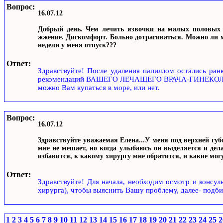
Вопрос:
16.07.12
Добрый день. Чем лечить язвочки на малых половых г
жжение. Дискомфорт. Больно дотрагиваться. Можно ли мн
недели у меня отпуск???
Ответ:
Здравствуйте! После удаления папиллом остались ран
рекомендаций ВАШЕГО ЛЕЧАЩЕГО ВРАЧА-ГИНЕКОЛОГА. 
можно Вам купаться в море, или нет.
Вопрос:
16.07.12
Здравствуйте уважаемая Елена...У меня под верхней гу
мне не мешает, но когда улыбаюсь он выделяется и дел
избавится, к какому хирургу мне обратится, и какие могу
Ответ:
Здравствуйте! Для начала, необходим осмотр и консул
хирурга), чтобы выяснить Вашу проблему, далее- подби
1
2
3
4
5
6
7
8
9
10
11
12
13
14
15
16
17
18
19
20
21
22
23
24
25
2