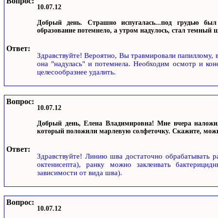
Вопрос:
10.07.12
Добрый день. Страшно испугалась...под грудью был
образование потемнело, а утром надулось, стал темный 
Ответ:
Здравствуйте! Вероятно, Вы травмировали папиллому, 
она "надулась" и потемнела. Необходим осмотр и кон
целесообразнее удалить.
Вопрос:
10.07.12
Добрый день, Елена Владимировна! Мне вчера наложи
который положили марлевую солфеточку. Скажите, можн
Ответ:
Здравствуйте! Линию шва достаточно обрабатывать ра
октенисепта), ранку можно заклеивать бактерици
зависимости от вида шва).
Вопрос:
10.07.12