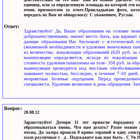
единицу, или за определенную площадь на которой эти п
очень признателен за ответ.Прикладываю фото, кото
передать их Вам не обнаружил): С уважением, Руслан.
Ответ:
Здравствуйте! Да, Ваши образования на головке пен
доброкачественными, имеют место быть, как вариант 
данные образования Вас беспокоят с эстетической т
(жизненной необходимости в удалении жемчужных папу
из количества, локализации образований (620 руб. за
манипуляции определяется, исходя из локализации
стоимость удаления папилломы на теле- 350 руб. за об
манипуляция проводится под местным обезболиванием
заживают полностью, бесследно, в течение 7-10 дней.
неприятные болевые ощущения. Перед проведением
специалиста. Удаление возможно в день обращения. Зап
Вопрос:
28.08.12
Здравствуйте! Дочери 11 лет прижгли бородавку
образовываться вновь. Что нам делать? Разве можно 
месяц. До лазера прошли 8 криво терапий и одну элек
мази различные т . д . Подскажите как нам быть . С Ув 