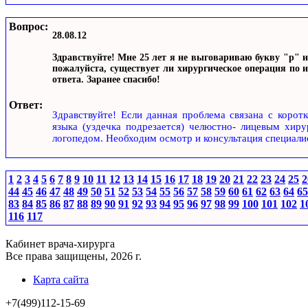
Вопрос:
28.08.12
Здравствуйте! Мне 25 лет я не выговариваю букву "р" и 
пожалуйста, существует ли хирургическое операция по 
ответа. Заранее спасибо!
Ответ:
Здравствуйте! Если данная проблема связана с коротк
языка (уздечка подрезается) челюстно- лицевым хир
логопедом. Необходим осмотр и консультация специалис
1
2
3
4
5
6
7
8
9
10
11
12
13
14
15
16
17
18
19
20
21
22
23
24
25
2
44
45
46
47
48
49
50
51
52
53
54
55
56
57
58
59
60
61
62
63
64
65
83
84
85
86
87
88
89
90
91
92
93
94
95
96
97
98
99
100
101
102
1
116
117
Кабинет врача-хирурга
Все права защищены, 2026 г.
Карта сайта
+7(499)112-15-69