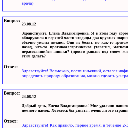
врача).
Вопрос:
23.08.12
Здравствуйте, Елена Владимировна. Я в этом году сброс
обнаружила в верхней части ягодицы два круглых шарика 
обычно уколы делают. Они не болят, но как-то тревож
назад, что-то противоаллергическое (тавегил, магн
нерасосавшийся шишки? (просто раньше под слоем жир
этим делать?
Ответ:
Здравствуйте! Возможно, после инъекций, остался инф
определить природу образования, можно сделать ультра
Вопрос:
24.08.12
Добрый день, Елена Владимировна! Мне удалили папилл
немного намок. Хотелось бы узнать , очень ли это страш
Ответ:
Здравствуйте! Как правило, первое время, в течение 2-