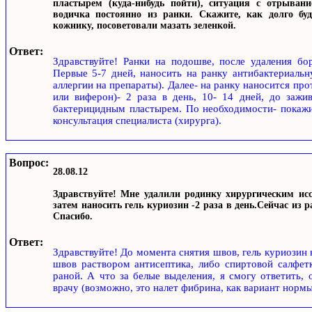
пластырем (куда-нибудь пойти), ситуация с отрывани
водичка постоянно из ранки. Скажите, как долго бу
кожнику, посоветовали мазать зеленкой.
Ответ:
Здравствуйте! Ранки на подошве, после удаления бор
Первые 5-7 дней, наносить на ранку антибактериальн
аллергии на препараты). Далее- на ранку наносится про
или виферон)- 2 раза в день, 10- 14 дней, до зажив
бактерицидным пластырем. По необходимости- покаж
консультация специалиста (хирурга).
Вопрос:
28.08.12
Здравствуйте! Мне удалили родинку хирургическим исс
затем наносить гель куриозин -2 раза в день.Сейчас из р
Спасибо.
Ответ:
Здравствуйте! До момента снятия швов, гель куриозин
швов раствором антисептика, либо спиртовой салфетк
раной. А что за белые выделения, я смогу ответить,
врачу (возможно, это налет фибрина, как вариант нормы