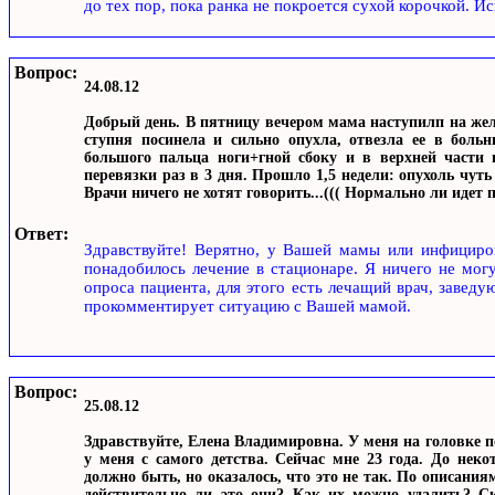
до тех пор, пока ранка не покроется сухой корочкой. И
Вопрос:
24.08.12
Добрый день. В пятницу вечером мама наступилп на желе
ступня посинела и сильно опухла, отвезла ее в боль
большого пальца ноги+гной сбоку и в верхней части 
перевязки раз в 3 дня. Прошло 1,5 недели: опухоль чуть 
Врачи ничего не хотят говорить...((( Нормально ли идет
Ответ:
Здравствуйте! Верятно, у Вашей мамы или инфициров
понадобилось лечение в стационаре. Я ничего не мог
опроса пациента, для этого есть лечащий врач, завед
прокомментирует ситуацию с Вашей мамой.
Вопрос:
25.08.12
Здравствуйте, Елена Владимировна. У меня на головке 
у меня с самого детства. Сейчас мне 23 года. До неко
должно быть, но оказалось, что это не так. По описани
действительно ли это они? Как их можно удалить? Ск