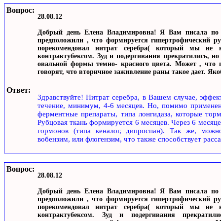
Вопрос:
28.08.12
Добрый день Елена Владимировна! Я Вам писала по 
предположили , что формируется гипертрофический ру
порекомендовал нитрат серебра( который мы не н
контрактубексом. Зуд и подергивания прекратились, н
овальной формы темно- красного цвета. Может , что п
говорят, что вторичное заживление раны такое дает. Яко
Ответ:
Здравствуйте! Нитрат серебра, в Вашем случае, эффек
течение, минимум, 4-6 месяцев. Но, помимо применен
ферментные препараты, типа лонгидаза, которые тор
Рубцовая ткань формируется 6 месяцев. Через 6 месяце
гормонов (типа кеналог, дипроспан). Так же, мож
вобензим, или флогензим, что также способствует расс
Вопрос:
28.08.12
Добрый день Елена Владимировна! Я Вам писала по 
предположили , что формируется гипертрофический ру
порекомендовал нитрат серебра( который мы не н
контрактубексом. Зуд и подергивания прекрати