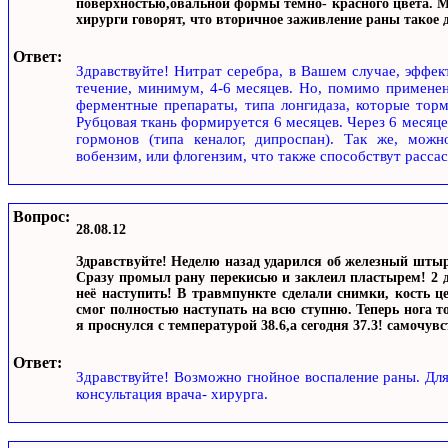
поверхностью,овальной формы темно- красного цвета. Мо
хирурги говорят, что вторичное заживление раны такое д
Ответ:
Здравствуйте! Нитрат серебра, в Вашем случае, эффек
течение, минимум, 4-6 месяцев. Но, помимо применен
ферментные препараты, типа лонгидаза, которые тор
Рубцовая ткань формируется 6 месяцев. Через 6 месяце
гормонов (типа кеналог, дипроспан). Так же, мож
вобензим, или флогензим, что также способствут расса
Вопрос:
28.08.12
Здравствуйте! Неделю назад ударился об железный штырь
Сразу промыл рану перекисью и заклеил пластырем! 2 дн
неё наступить! В травмпункте сделали снимки, кость це
смог полностью наступать на всю ступню. Теперь нога то
я проснулся с температурой 38.6,а сегодня 37.3! самочув
Ответ:
Здравствуйте! Возможно гнойное воспаление раны. Дл
консультация врача- хирурга.