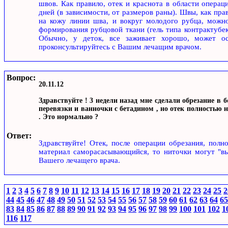
швов. Как правило, отек и краснота в области операци
дней (в зависимости, от размеров раны). Швы, как пра
на кожу линии шва, и вокруг молодого рубца, можно
формирования рубцовой ткани (гель типа контрактубек
Обычно, у деток, все заживает хорошо, может ос
проконсультируйтесь с Вашим лечащим врачом.
Вопрос:
20.11.12
Здравствуйте ! 3 недели назад мне сделали обрезание в 
перевязки и ванночки с бетадином , но отек полностью 
. Это нормально ?
Ответ:
Здравствуйте! Отек, после операции обрезания, полн
материал саморасасывающийся, то ниточки могут "вы
Вашего лечащего врача.
1
2
3
4
5
6
7
8
9
10
11
12
13
14
15
16
17
18
19
20
21
22
23
24
25
2
44
45
46
47
48
49
50
51
52
53
54
55
56
57
58
59
60
61
62
63
64
65
83
84
85
86
87
88
89
90
91
92
93
94
95
96
97
98
99
100
101
102
1
116
117