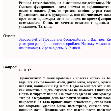
Решила тотже бассейн, но с меньшим воздействием. Не 
Смазала фукорцином - сама выемка не окрашивается- 
немного мокнет. День не трогала вообще, утром сма
Продолжать мазать фукорцином, или облепиховым масл
врач после процедуры меня не видел, но кроме фукорци
возможности. Очень не хочется остаться с красным
уважением, Татьяна.
Ответ:
Здравствуйте! Повода для беспокойства, у Вас, нет. Кр
размеров ранки), полностью пройдет. На кожу можно н
или панавир), 2 раза в день, 5 -7 дней.
Вопрос:
16.11.12
Здравствуйте! У меня проблема - врастал ноготь на б
года, все как положено -гной, дикое мясо, опухоль, кра
повязки, ванночки и т.д. и т.п. Надоело мне все это и 
как известно в 99,9% случаев это не помогает. Опять все
Опять к хирургу пошла. На этот раз сделали мне краевую
Уже на следующий день все почти зажило и меня вообщ
покраснел!!! Стала привязывать левомеколь, стало полег
все вскрыла, удалила мясо, посмотрела, сказала чт
никакие мази! Прошло уже две недели после последней