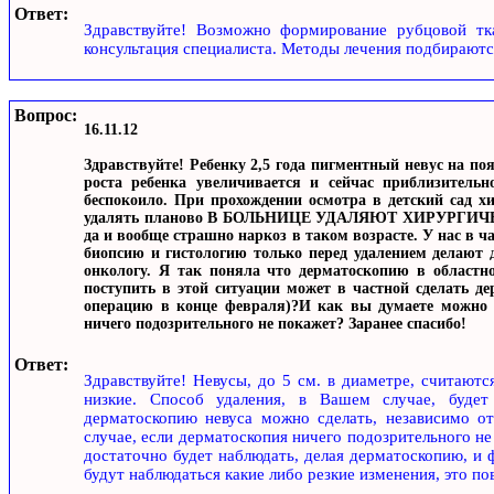
Ответ:
Здравствуйте! Возможно формирование рубцовой тк
консультация специалиста. Методы лечения подбираются
Вопрос:
16.11.12
Здравствуйте! Ребенку 2,5 года пигментный невус на по
роста ребенка увеличивается и сейчас приблизительн
беспокоило. При прохождении осмотра в детский сад хи
удалять планово В БОЛЬНИЦЕ УДАЛЯЮТ ХИРУРГИЧЕСК
да и вообще страшно наркоз в таком возрасте. У нас в 
биопсию и гистологию только перед удалением делают 
онкологу. Я так поняла что дерматоскопию в областн
поступить в этой ситуации может в частной сделать д
операцию в конце февраля)?И как вы думаете можно л
ничего подозрительного не покажет? Заранее спасибо!
Ответ:
Здравствуйте! Невусы, до 5 см. в диаметре, считаютс
низкие. Способ удаления, в Вашем случае, будет
дерматоскопию невуса можно сделать, независимо от
случае, если дерматоскопия ничего подозрительного не 
достаточно будет наблюдать, делая дерматоскопию, и ф
будут наблюдаться какие либо резкие изменения, это по