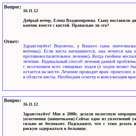
Вопрос:
16.11.12
Добрый вечер, Елена Владимировна. Сыну поставили диа
копчик вместе с кистой. Правильно ли это?
Ответ:
Здравствуйте! Вероятно, у Вашего сына эпителиаль
копчика). Если киста нагнаивается, она лечится как
противовоспалительное лечение). Когда гнойное воспа
лечение. Радикальный способ лечения данной проблемы-
с иссечением всех свищевых ходов (а ходов может быть
остается на месте. Лечение проводит врач- проктолог, 
в области кисты. Необходим осмотр и консультация вра
Вопрос:
16.11.12
Здравствуйте! Мне в 2008г. делали полостную операци
уплотнения (шишечками).Сейчас одно из уплотнений уже
сильно не беспокоят. Подскажите, что с этим делать 
рискую задержаться в больнице.