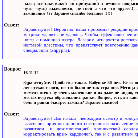
палец все таки какой -то припухший и немного покрасн
чуть -чуть) выделяется, не гной а что –то другое!!!
заживания ??? Заранее спасибо большое !!!!!
Ответ:
Здравствуйте! Вероятно, ваша проблема- рецидив вро
матрикс удалить не удалось. Чтобы эффективно реши
ногтя с помощью лазера. Лазером испаряется росткова
ногтевой пластины, что препятствует повторению да
специалиста (хирурга).
Вопрос:
16.11.12
Здравствуйте. Проблема такая. Бабушке 80 лет. Ее осно
лет отекают ноги, но это было не так страшно. Месяца
момент отеки ну очень маленькие и их даже не видно, е
местах подтека образовались ранки. Вопрос, есть ли ка
боль и ранки быстрее зажили? Заранее спасибо!
Ответ:
Здравствуйте! Для начала, необходим осмотр и консул
выяснение причины данного состояния и назначение ад
развитием, и декомпенсацией хронической серде
корректировать врач- кардиолог), так и с развитием 