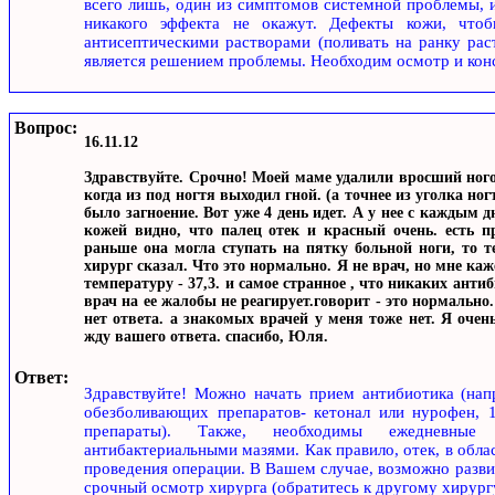
всего лишь, один из симптомов системной проблемы, и
никакого эффекта не окажут. Дефекты кожи, чтоб
антисептическими растворами (поливать на ранку рас
является решением проблемы. Необходим осмотр и консу
Вопрос:
16.11.12
Здравствуйте. Срочно! Моей маме удалили вросший ного
когда из под ногтя выходил гной. (а точнее из уголка но
было загноение. Вот уже 4 день идет. А у нее с каждым д
кожей видно, что палец отек и красный очень. есть 
раньше она могла ступать на пятку больной ноги, то те
хирург сказал. Что это нормально. Я не врач, но мне ка
температуру - 37,3. и самое странное , что никаких ант
врач на ее жалобы не реагирует.говорит - это нормально
нет ответа. а знакомых врачей у меня тоже нет. Я очен
жду вашего ответа. спасибо, Юля.
Ответ:
Здравствуйте! Можно начать прием антибиотика (напри
обезболивающих препаратов- кетонал или нурофен, 1
препараты). Также, необходимы ежедневные 
антибактериальными мазями. Как правило, отек, в обла
проведения операции. В Вашем случае, возможно разв
срочный осмотр хирурга (обратитесь к другому хирург