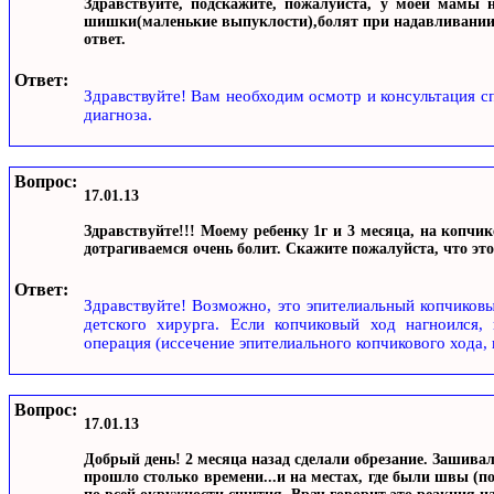
Здравствуйте, подскажите, пожалуйста, у моей мамы 
шишки(маленькие выпуклости),болят при надавливании. 
ответ.
Ответ:
Здравствуйте! Вам необходим осмотр и консультация сп
диагноза.
Вопрос:
17.01.13
Здравствуйте!!! Моему ребенку 1г и 3 месяца, на копчи
дотрагиваемся очень болит. Скажите пожалуйста, что это
Ответ:
Здравствуйте! Возможно, это эпителиальный копчиковы
детского хирурга. Если копчиковый ход нагноился, 
операция (иссечение эпителиального копчикового хода, 
Вопрос:
17.01.13
Добрый день! 2 месяца назад сделали обрезание. Заши
прошло столько времени...и на местах, где были швы (п