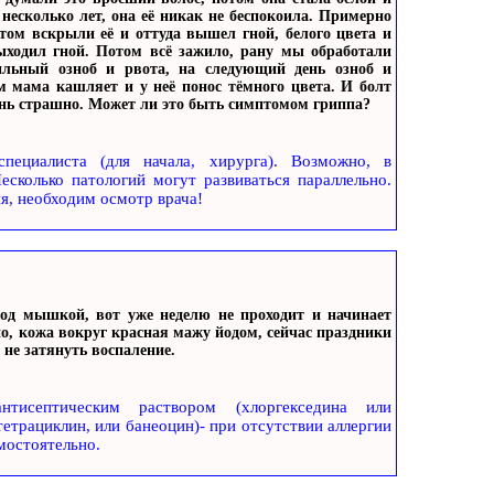
несколько лет, она её никак не беспокоила. Примерно
том вскрыли её и оттуда вышел гной, белого цвета и
выходил гной. Потом всё зажило, рану мы обработали
ильный озноб и рвота, на следующий день озноб и
ом мама кашляет и у неё понос тёмного цвета. И болт
чень страшно. Может ли это быть симптомом гриппа?
пециалиста (для начала, хирурга). Возможно, в
сколько патологий могут развиваться параллельно.
ия, необходим осмотр врача!
од мышкой, вот уже неделю не проходит и начинает
но, кожа вокруг красная мажу йодом, сейчас праздники
 не затянуть воспаление.
нтисептическим раствором (хлоргекседина или
етрациклин, или банеоцин)- при отсутствии аллергии
мостоятельно.