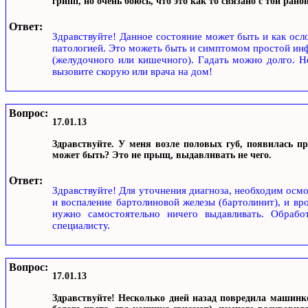
грипп, но очень боюсь, что это как то связано с той рано
Ответ:
Здравствуйте! Данное состояние может быть и как осло
патологией. Это можеть быть и симптомом простой ин
(желудочного или кишечного). Гадать можно долго. Н
вызовите скорую или врача на дом!
Вопрос:
17.01.13
Здравствуйте. У меня возле половых губ, появилась пр
может быть? Это не прыщ, выдавливать не чего.
Ответ:
Здравствуйте! Для уточнения диагноза, необходим осмо
и воспаление бартолиновой железы (бартолинит), и вр
нужно самостоятельно ничего выдавливать. Обработ
специалисту.
Вопрос:
17.01.13
Здравствуйте! Несколько дней назад повредила машинк