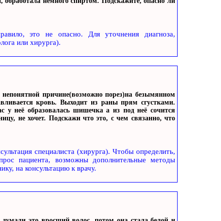
а, обработала немного спиртом. Подскажите, опасно ли
равило, это не опасно. Для уточнения диагноза,
лога или хирурга).
о непонятной причине(возможно порез)на безымянном
авливается кровь. Выходит из раны прям сгустками.
ас у неё образовалась шишечка а из под неё сочится
ицу, не хочет. Подскажи что это, с чем связанно, что
ультация специалиста (хирурга). Чтобы определить,
прос пациента, возможны дополнительные методы
ику, на консультацию к врачу.
умали это вросший волос, потом она стала белой и