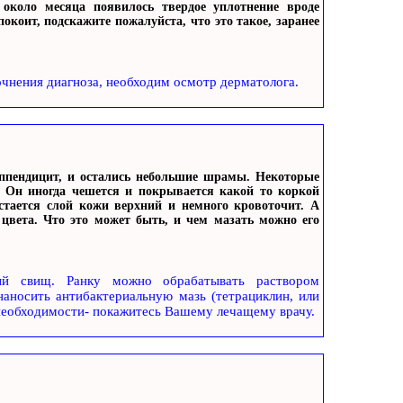
около месяца появилось твердое уплотнение вроде
покоит, подскажите пожалуйста, что это такое, заранее
очнения диагноза, необходим осмотр дерматолога.
аппендицит, и остались небольшие шрамы. Некоторые
. Он иногда чешется и покрывается какой то коркой
остается слой кожи верхний и немного кровоточит. А
цвета. Что это может быть, и чем мазать можно его
ный свищ. Ранку можно обрабатывать раствором
наносить антибактериальную мазь (тетрациклин, или
 необходимости- покажитесь Вашему лечащему врачу.