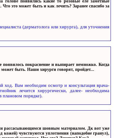
на голове появились какие то розовые еле заметные
Что это может быть и как лечить? Заранее спасибо за
ециалиста (дерматолога или хирурга), для уточнения
ке появилось покраснение и выпирает немножко. Когда
 может быть. Наши хирурги говорят, пройдет...
й ход. Вам необходим осмотр и консультация врача-
гнойник лечится хирургически, далее- необходима
в плановом порядке).
вали рассасывающимся шовным материалом. Дк вот уже
од кожей) чувствуются уплотнения (наподобие гранул),