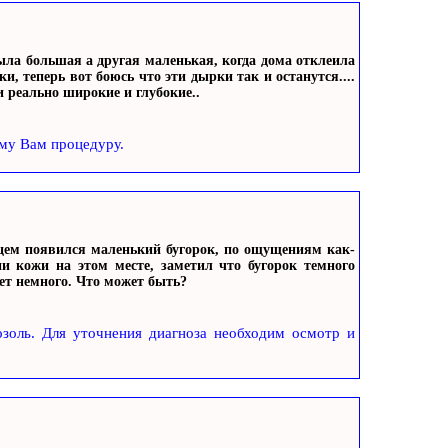
была большая а другая маленькая, когда дома отклеила
и, теперь вот боюсь что эти дырки так и останутся....
и реально широкие и глубокие..
му Вам процедуру.
цем появился маленький бугорок, по ощущениям как-
ии кожи на этом месте, заметил что бугорок темного
ет немного. Что может быть?
озоль. Для уточнения диагноза необходим осмотр и