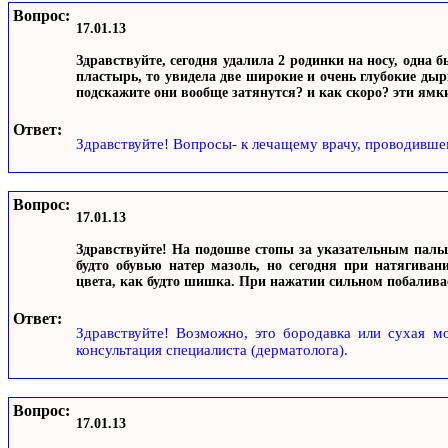
Вопрос:
17.01.13
Здравствуйте, сегодня удалила 2 родинки на носу, одна 
пластырь, то увидела две широкие и очень глубокие дырк
подскажите они вообще затянутся? и как скоро? эти ямк
Ответ:
Здравствуйте! Вопросы- к лечащему врачу, проводивше
Вопрос:
17.01.13
Здравствуйте! На подошве стопы за указательным паль
будто обувью натер мазоль, но сегодня при натягиван
цвета, как будто шишка. При нажатии сильном побалива
Ответ:
Здравствуйте! Возможно, это бородавка или сухая м
консультация специалиста (дерматолога).
Вопрос:
17.01.13