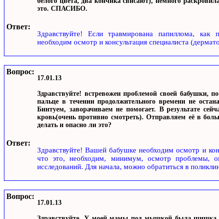
белого цвета, два кончика свисают), немного раскровил
это. СПАСИБО.
Ответ:
Здравствуйте! Если травмирована папиллома, как п
необходим осмотр и консультация специалиста (дермато
Вопрос:
17.01.13
Здравствуйте! встревожен проблемой своей бабушки, п
пальце в течении продолжительного времени не остан
Бинтуем, заворачиваем не помогает. В результате сейч
кровь(очень противно смотреть). Отправляем её в больн
делать и опасно ли это?
Ответ:
Здравствуйте! Вашей бабушке необходим осмотр и конс
что это, необходим, минимум, осмотр проблемы, о
исследований. Для начала, можно обратиться в поликлин
Вопрос:
17.01.13
Здравствуйте. У моей мамы под мышкой была шишка, д