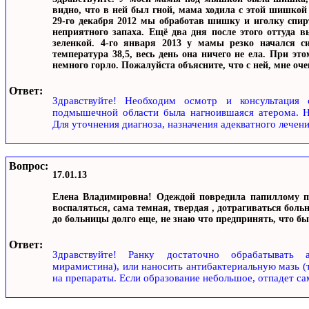
видно, что в ней был гной, мама ходила с этой шишкой 
29-го декабря 2012 мы обработав шишку и иголку спир
неприятного запаха. Ещё два дня после этого оттуда 
зеленкой. 4-го января 2013 у мамы резко начался с
температура 38,5, весь день она ничего не ела. При эт
немного горло. Пожалуйста объясните, что с ней, мне о
Ответ:
Здравствуйте! Необходим осмотр и консультация с
подмышечной области была нагноившаяся атерома. Не
Для уточнения диагноза, назначения адекватного лечен
Вопрос:
17.01.13
Елена Владимировна! Одеждой повредила папиллому п
воспаляться, сама темная, твердая , дотрагиваться боль
до больницы долго еще, не знаю что предпринять, что бы
Ответ:
Здравствуйте! Ранку достаточно обрабатывать а
мирамистина), или наносить антибактериальную мазь (т
на препараты. Если образование небольшое, отпадет са