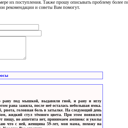
 мере их поступления. Также прошу описывать проблему более по
мои рекомендации и советы Вам помогут.
росы
ю рану под мышкой, выдавили гной, и рану и иглу
отом рана зажила, после неё осталась небольшая ямка.
б, рвота, головная боль в затылке. На следующий день
бом, жидкий стул тёмного цвета. При этом появился
ет пищу, но аппетита нет, принимаем ампиокс и уколы
наю что с ней, женщина 59-лет, моя мама, похожу на