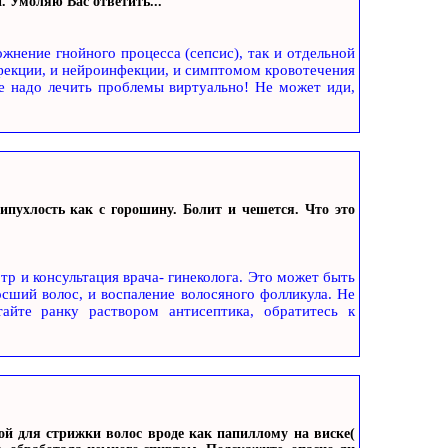
й. Умоляю Вас ответить...
жнение гнойного процесса (сепсис), так и отдельной
фекции, и нейроинфекции, и симптомом кровотечения
е надо лечить проблемы виртуально! Не может иди,
ипухлость как с горошину. Болит и чешется. Что это
тр и консультация врача- гинеколога. Это может быть
осший волос, и воспаление волосяного фолликула. Не
айте ранку раствором антисептика, обратитесь к
ой для стрижки волос вроде как папиллому на виске(