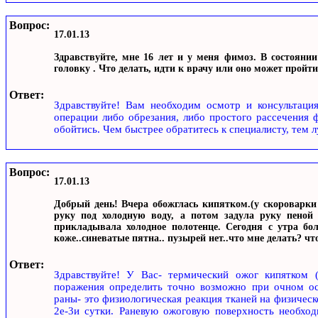
Вопрос:
17.01.13
Здравствуйте, мне 16 лет и у меня фимоз. В состояни
головку . Что делать, идти к врачу или оно может пройти
Ответ:
Здравствуйте! Вам необходим осмотр и консультаци
операции либо обрезания, либо простого рассечения 
обойтись. Чем быстрее обратитесь к специалисту, тем 
Вопрос:
17.01.13
Добрый день! Вчера обожглась кипятком.(у скороварки
руку под холодную воду, а потом задула руку пеной о
прикладывала холодное полотенце. Сегодня с утра бол
коже..синеватые пятна.. пузырей нет..что мне делать? чт
Ответ:
Здравствуйте! У Вас- термический ожог кипятком (
поражения определить точно возможно при очном осм
раны- это физиологическая реакция тканей на физическ
2е-3и сутки. Раневую ожоговую поверхность необхо