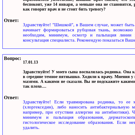
беспокоит, уже 14 января, а меньше она не становится, р
как говорит врач и не стоит бить тревогу?
Ответ:
Здравствуйте! "Шишкой", в Вашем случае, может быть 
начинает формироваться рубцовая ткань, возможно
необходим, минимум, осмотр и пальпация линии 
консультация специалиста. Рекомендую показаться Ваш
Вопрос:
17.01.13
Здравствуйте! У моего сына воспалилась родинка. Она к
в середине темное пятнышко. Ходили к врачу. Мнения у
мазями. А какими не сказали. Вы не подскажите какими?
так плохо....
Ответ:
Здравствуйте! Если травмирована родинка, то ее 
(хлоргекседин), либо наносить антибактериальную м
например, при отуствии аллергии на антибиотики). 
минимум и пальпация образования, дерматоскопи
гистологическое исследование образования. Если не
удалить.