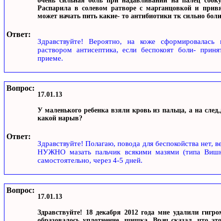
очень сильная боль при надавливании на палец сбоку
Распарила в солевом ратворе с марганцовкой и привя
может начать пить какие- то антибиотики тк сильно боли
Ответ:
Здравствуйте! Вероятно, на коже сформировалась 
раствором антисептика, если беспокоят боли- приня
приеме.
Вопрос:
17.01.13
У маленького ребенка взяли кровь из пальца, а на след
какой нарыв?
Ответ:
Здравствуйте! Полагаю, повода для беспокойства нет, в
НУЖНО мазать пальчик всякими мазями (типа Вишнев
самостоятельно, через 4-5 дней.
Вопрос:
17.01.13
Здравствуйте! 18 декабря 2012 года мне удалили гигр
образовалось уплотнение, шишка. Врач сказал, что эт