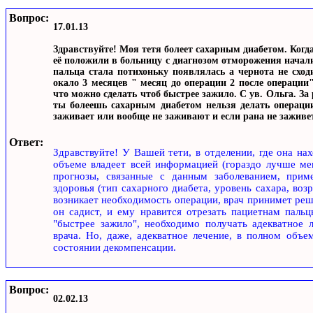
Вопрос:
17.01.13
Здравствуйте! Моя тетя болеет сахарным диабетом. Когда
её положили в больницу с диагнозом отморожения начали
пальца стала потихоньку появлялась а чернота не сход
окало 3 месяцев " месяц до операции 2 после операции"
что можно сделать чтоб быстрее зажило. С ув. Ольга. За 
ты болеешь сахарным диабетом нельзя делать операции 
заживает или вообще не заживают и если рана не заживет
Ответ:
Здравствуйте! У Вашей тети, в отделении, где она на
объеме владеет всей информацией (гораздо лучше мен
прогнозы, связанные с данным заболеванием, при
здоровья (тип сахарного диабета, уровень сахара, воз
возникает необходимость операции, врач принимет реш
он садист, и ему нравится отрезать пациетнам пальц
"быстрее зажило", необходимо получать адекватное 
врача. Но, даже, адекватное лечение, в полном объе
состоянии декомпенсации.
Вопрос:
02.02.13