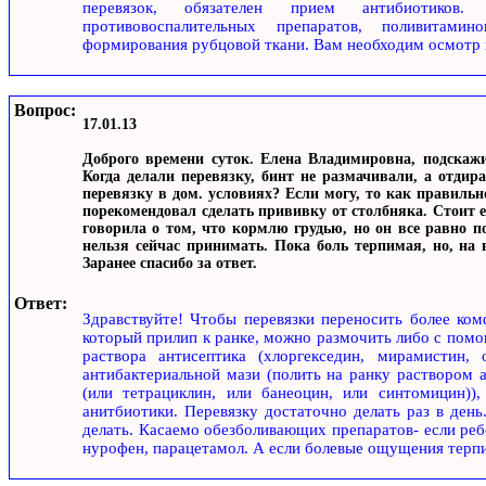
перевязок, обязателен прием антибиотиков
противовоспалительных препаратов, поливитами
формирования рубцовой ткани. Вам необходим осмотр и 
Вопрос:
17.01.13
Доброго времени суток. Елена Владимировна, подскажи
Когда делали перевязку, бинт не размачивали, а отдир
перевязку в дом. условиях? Если могу, то как правиль
порекомендовал сделать прививку от столбняка. Стоит е
говорила о том, что кормлю грудью, но он все равно 
нельзя сейчас принимать. Пока боль терпимая, но, на
Заранее спасибо за ответ.
Ответ:
Здравствуйте! Чтобы перевязки переносить более ком
который прилип к ранке, можно размочить либо с пом
раствора антисептика (хлоргекседин, мирамистин, 
антибактериальной мази (полить на ранку раствором а
(или тетрациклин, или банеоцин, или синтомицин)),
анитбиотики. Перевязку достаточно делать раз в день
делать. Касаемо обезболивающих препаратов- если реб
нурофен, парацетамол. А если болевые ощущения терп