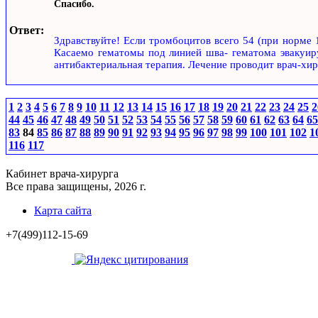
Спасибо.
Ответ:
Здравствуйте! Если тромбоцитов всего 54 (при норме 1
Касаемо гематомы под линией шва- гематома эвакуиру
антибактериальная терапия. Лечение проводит врач-хир
1
2
3
4
5
6
7
8
9
10
11
12
13
14
15
16
17
18
19
20
21
22
23
24
25
2
44
45
46
47
48
49
50
51
52
53
54
55
56
57
58
59
60
61
62
63
64
65
83
84
85
86
87
88
89
90
91
92
93
94
95
96
97
98
99
100
101
102
1
116
117
Кабинет врача-хирурга
Все права защищены, 2026 г.
Карта сайта
+7(499)112-15-69