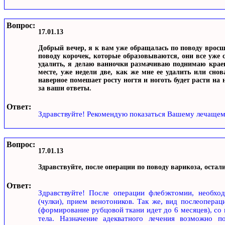
Вопрос:
17.01.13
Добрый вечер, я к вам уже обращалась по поводу вросше
поводу корочек, которые образовываются, они все уже с
удалить, я делаю ванночки размачиваю поднимаю краеш
месте, уже недели две, как же мне ее удалить или снов
наверное помешает росту ногтя и ноготь будет расти на н
за ваши ответы.
Ответ:
Здравствуйте! Рекомендую показаться Вашему лечащем
Вопрос:
17.01.13
Здравствуйте, после операции по поводу варикоза, оста
Ответ:
Здравствуйте! После операции флебэктомии, необхо
(чулки), прием венотоников. Так же, вид послеоперац
(формирование рубцовой ткани идет до 6 месяцев), со 
тела. Назначение адекватного лечения возможно п