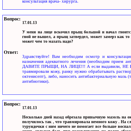
консультация врача- хирурга.
Вопрос:
17.01.13
У меня на лице вскочил прыщ большой и начал гноится
гной не вышел, а прыщ затвердел, может замерз как то на
может чем то мазать надо?
Ответ:
Здравствуйте! Вам необходим осмотр и консультаци
назначения адекватного лечения (необходим прием а
ДАВИТЕ ПРЫЩИ, НА ЛИЦЕ!!! А если выдавили, НЕ
травмировали кожу, ранку нужно обрабатывать раствор
октенисепт), либо, наносить антибактериальную мазь (
антибиотики).
Вопрос:
17.01.13
Несколько дней назад обрезала привычную мазоль на ок
получилось так , что травмировала немного кожу . На с
турундочки с ним ничего не помогает все больше воспал