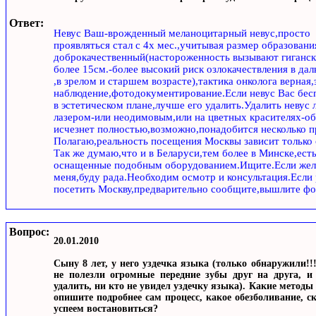
Ответ:
Невус Ваш-врожденный меланоцитарный невус,просто
проявляться стал с 4х мес.,учитывая размер образован
доброкачественный(настороженность вызывают гиганск
более 15см.-более высокий риск озлокачествления в да
,в зрелом и старшем возрасте),тактика онколога верная,
наблюдение,фотодокументирование.Если невус Вас бес
в эстетическом плане,лучше его удалить.Удалить невус
лазером-или неодимовым,или на цветных красителях-о
исчезнет полностью,возможно,понадобится несколько п
Полагаю,реальность посещения Москвы зависит только 
Так же думаю,что и в Беларуси,тем более в Минске,есть
оснащенные подобным оборудованием.Ищите.Если жела
меня,буду рада.Необходим осмотр и консультация.Если
посетить Москву,предварительно сообщите,вышлите фо
Вопрос:
20.01.2010
Сыну 8 лет, у него уздечка языка (только обнаружили!!!
не полезли огромные передние зубы друг на друга, и
удалить, ни кто не увидел уздечку языка). Какие методы
опишите подробнее сам процесс, какое обезболивание, с
успеем востановиться?