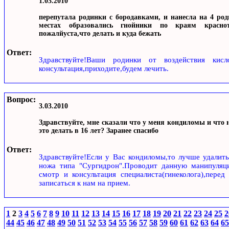
1.03.2010
перепутала родинки с бородавками, и нанесла на 4 род
местах образовались гнойники по краям краснот
пожалйуста,что делать и куда бежать
Ответ:
Здравствуйте!Ваши родинки от воздействия кисло
консультация,приходите,будем лечить.
Вопрос:
3.03.2010
Здравствуйте, мне сказали что у меня кондиломы и что 
это делать в 16 лет? Заранее спасибо
Ответ:
Здравствуйте!Если у Вас кондиломы,то лучше удалит
ножа типа "Сургидрон".Проводит данную манипуляци
смотр и консультация специалиста(гинеколога),пере
записаться к нам на прием.
1
2
3
4
5
6
7
8
9
10
11
12
13
14
15
16
17
18
19
20
21
22
23
24
25
2
44
45
46
47
48
49
50
51
52
53
54
55
56
57
58
59
60
61
62
63
64
65