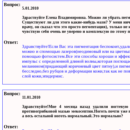
Вопрос:
5.01.2010
Здраствуйте Елена Владимировна. Можно ли убрать пегме
Существуют ли для этого какие-нибудь мази? У меня нич
врачу, он сказал что это просто пегментация), только не 
чувствую себя очень не уверено и комплексую по этому п
Ответ:
Здравствуйте!Если Вас эта пигментация беспокоит,удали
можно и спомощью лазеров(неодимовый или на цветных
помощью фотосистем.Все эти способы хороши и эффек
импульс с определенной длиной волны,которая поглоща
меланином(придающий коричневый цвет пятну),и пигме
бесследно,без рубцов и деформации кожи,так как не по
слой кожи,эпидермис.
Вопрос:
11.01.2010
Здравствуйте!Мне 4 месяца назад удалили ногтевую
противогрибковой мазью мекосептин.Ноготь почти уже в
а весь остальной ноготь нормальный.Это нормально?
Ответ: