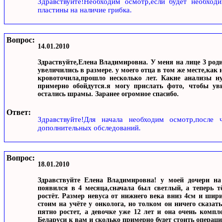
Здравствуйте!Необходим осмотр,если будет необходи
пластины на наличие грибка.
Вопрос:
14.01.2010
Здраствуйте,Елена Владимировна. У меня на лице 3 роди
увеличились в размере. у моего отца в том же месте,как 
кровоточила,прошло несколько лет. Какие анализы н
примерно обойдутся.я могу прислать фото, чтобы уви
остались шрамы. Заранее огромное спасибо.
Ответ:
Здравствуйте!Для начала необходим осмотр,после 
дополнительных обследований.
Вопрос:
18.01.2010
Здравствуйте Елена Владимировна! у моей дочери на
появился в 4 месяца,сначала был светлый, а теперь 
ростёт. Размер невуса от нижнего века вниз 4см и ши
стоим на учёте у онколога, но толком он ничего сказать
пятно ростет, а девочке уже 12 лет и она очень компл
Беларуси к вам и сколько примерно будет стоить операц