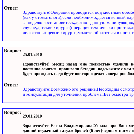
Ответ:
Здравствуйте!Операция проводится под местным обез
(как у стоматолога),если необходимо,дается венный нар
за неделю восстановитесь,делают данную манипуляцию
случае,детские хирурги(операция технически простая,
челюстно-лицевые хирурги,можете обратиться в инстит
Вопрос:
25.01.2010
здравствуйте! месяц назад мне полностью удалили но
постянно сочится. прописали бетадин. подскажите с чем э
будет проходить надо будет повторно делать операцию.бол
Ответ:
Здравствуйте!Возможно это рецидив.Необходим осмот
и консультация для уточнения проблемы.Без осмотра тр
Вопрос:
29.01.2010
Здравствуйте Елена Владимировна!Узнала про Ваш мет
давний неудачный татуаж бровей (6 лет)черным пигмент