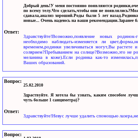
Добрый день!У меня постоянно появляются родинки,очень
по всему телу.Что сделать,чтобы они не появлялись?Мож
сдавала,анализ хороший.Роды были 5 лет назад.Родинки
новые... Очень надеюсь на ваши рекомендации.Заранее б
Ответ:
Здравствуйте!Возможно,появление новых родинок-
необходимо наблюдать-изменяется ли цвет,форма,
временем,родинки увеличиваться могут,Вы растете 
солярием?Пребыванием на солнце?Возможно,это не ро
меланина в коже).Если родинка как-то изменилась,
Ваших образований.
Вопрос:
25.02.2010
Здраствуйте. Я хотела бы узнать, каким способом лучш
чуть больше 1 санциметра)?
Ответ:
Здравствуйте!Невус лучше удалить спомощью лазера,н
Вопрос: