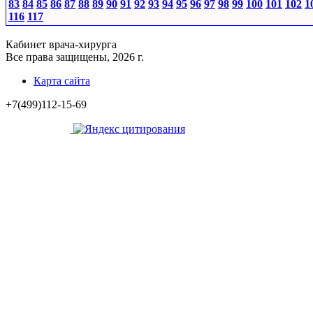
83
84
85
86
87
88
89
90
91
92
93
94
95
96
97
98
99
100
101
102
1
116
117
Кабинет врача-хирурга
Все права защищены, 2026 г.
Карта сайта
+7(499)112-15-69