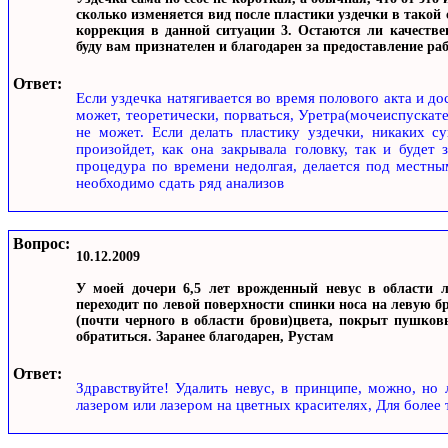
сколько изменяется вид после пластики уздечки в такой
коррекция в данной ситуации 3. Остаются ли качестве
буду вам признателен и благодарен за предоставление р
Ответ:
Если уздечка натягивается во время полового акта и дос
может, теоретически, порваться, Уретра(мочеиспускате
не может. Если делать пластику уздечки, никаких с
произойдет, как она закрывала головку, так и будет
процедура по времени недолгая, делается под местн
необходимо сдать ряд анализов
Вопрос:
10.12.2009
У моей дочери 6,5 лет врожденный невус в области л
переходит по левой поверхности спинки носа на левую бр
(почти черного в области брови)цвета, покрыт пушков
обратиться. Заранее благодарен, Рустам
Ответ:
Здравствуйте! Удалить невус, в принципе, можно, но
лазером или лазером на цветных красителях, Для боле