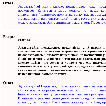
Ответ:
Здравствуйте! Как правило, подногтевое ложе, пос
подживает. Купаться в море можно, но, после куп
антисептика (например, полить на ранку раствором хл
(тетрациклин, или синтомицин)- при отсутствии алле
можно заклеивать бактерицидным пластырем. Перевязки 
Вопрос:
01.09.13
Здравствуйте. подскажите, пожалуйста, 2, 5 недели 
следующей день потек гной. я сразу пошла к врачу. он с
не образовалась и поэтому пошел гной, но воспаления у 
было. но потом у меня это место начало болеть или ря
сложно найти... но сейчас я увидела что она шелуши
записываться к врачу который удалял родинку (работае
заживление ранки. .. то что шелушится и пощипывает. ж
из нее никакая больше не течет.
Ответ:
Здравствуйте! Вероятно, с поверхности ранки выделялас
До тех пор, пока ранка не покроется корочкой, с ране
Боль, отек кожи вокруг ранки- это нормальная реакция 
Исполняйте рекомендации доктора по уходу за ранко
врачу. До вторника, с Вами, ничего не случится. Выздо