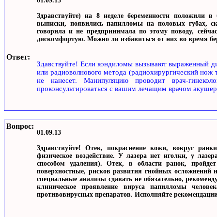
01.09.13
Здравствуйте) на 8 неделе беременности положили в 
выписки, появились папилломы на половых губах, ск
говорила и не предпринимала по этому поводу, сейчас
дискомфортую. Можно ли избавиться от них во время бер
Ответ:
Здавствуйте! Если кондиломы вызывают выраженный ди
или радиоволнового метода (радиохирургический нож т
не нанесет. Манипуляцию проводит врач-гинекол
проконсультироваться с вашим лечащим врачом акушер
Вопрос:
01.09.13
Здравствуйте! Отек, покраснение кожи, вокруг ран
физическое воздействие. У лазера нет иголки, у лазе
способом удаления). Отек, в области ранок, пройдет
поверхностные, рисков развития гнойных осложнений н
специальные анализы сдавать не обязательно, рекоменд
клиническое проявление вируса папилломы человек
противовирусных препаратов. Исполняйте рекомендации