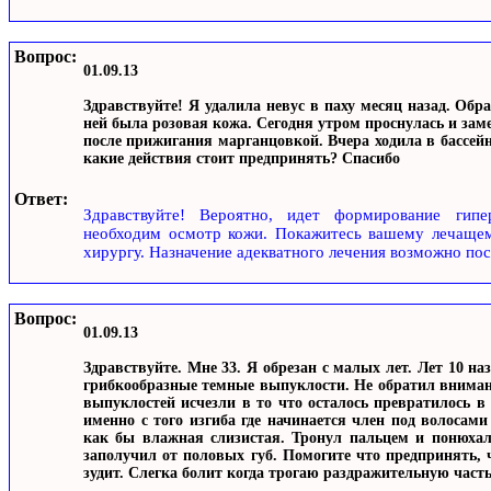
Вопрос:
01.09.13
Здравствуйте! Я удалила невус в паху месяц назад. Обра
ней была розовая кожа. Сегодня утром проснулась и заме
после прижигания марганцовкой. Вчера ходила в бассейн
какие действия стоит предпринять? Спасибо
Ответ:
Здравствуйте! Вероятно, идет формирование гипе
необходим осмотр кожи. Покажитесь вашему лечащему
хирургу. Назначение адекватного лечения возможно пос
Вопрос:
01.09.13
Здравствуйте. Мне 33. Я обрезан с малых лет. Лет 10 на
грибкообразные темные выпуклости. Не обратил вниман
выпуклостей исчезли в то что осталось превратилось в 
именно с того изгиба где начинается член под волосам
как бы влажная слизистая. Тронул пальцем и понюхал,
заполучил от половых губ. Помогите что предпринять, ч
зудит. Слегка болит когда трогаю раздражительную часть