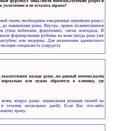
ссный фурункул лица.сняли повязки,глубокий разрез.и
сь уплотнение и не осталось шрама?
вой ткани, необходимы ежедневные перевязки раны с
, до заживления раны. Внутрь- прием поливитаминов
в (типа вобензим, флогензим), свечи лонгидаза. В
начале формирования рубчика на коже (когда рана уже
рактубекс или медерма. Для назанчения адекватного
льтация специалиста (хирурга).
 указательном пальце руки...на данный момент,палец
 нормально или нужно обратится в клинику, где
е кожи, вокруг раны- нормальная реакция тканей на
, в течение нескольких дней). Если Вас что-либо
чащему врачу.