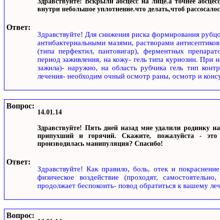
Здравствуйте! Вскрыли абсцесс на лице.а точнее абсце
внутри небольшое уплотнение.что делать,чтоб рассосало
Ответ:
Здравствуйте! Для снижения риска формирования рубцо
антибактериальными мазями, растворами антисептиков
(типа перфектил, пантовигар), ферментных препарато
период заживления, на кожу- гель типа куриозин. При 
зажила)- наружно, на область рубчика гель тип конт
лечения- необходим очный осмотр раны, осмотр и консу
Вопрос:
14.01.14
Здравствуйте! Пять дней назад мне удалили родинку на
припухший и горячий. Скажите, пожалуйста - это
производилась манипуляция? Спасибо!
Ответ:
Здравствуйте! Как правило, боль, отек и покраснени
физическое воздействие (проходят, самостоятельно
продолжает беспокоить- повод обратиться к вашему ле
Вопрос: