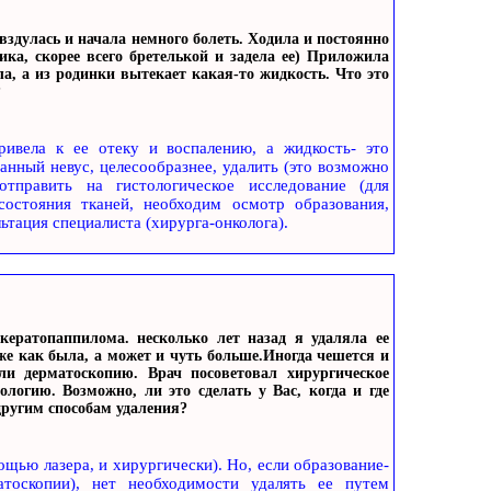
 вздулась и начала немного болеть. Ходила и постоянно
ика, скорее всего бретелькой и задела ее) Приложила
ла, а из родинки вытекает какая-то жидкость. Что это
?
привела к ее отеку и воспалению, а жидкость- это
нный невус, целесообразнее, удалить (это возможно
править на гистологическое исследование (для
состояния тканей, необходим осмотр образования,
тация специалиста (хирурга-онколога).
ератопаппилома. несколько лет назад я удаляла ее
же как была, а может и чуть больше.Иногда чешется и
ли дерматоскопию. Врач посоветовал хирургическое
логию. Возможно, ли это сделать у Вас, когда и где
другим способам удаления?
ощью лазера, и хирургически). Но, если образование-
тоскопии), нет необходимости удалять ее путем