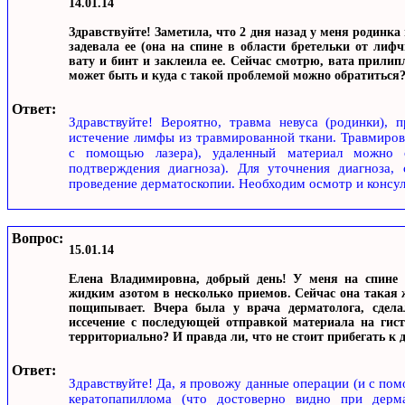
14.01.14
Здравствуйте! Заметила, что 2 дня назад у меня родинка
задевала ее (она на спине в области бретельки от лифч
вату и бинт и заклеила ее. Сейчас смотрю, вата прилип
может быть и куда с такой проблемой можно обратиться
Ответ:
Здравствуйте! Вероятно, травма невуса (родинки), 
истечение лимфы из травмированной ткани. Травмирова
с помощью лазера), удаленный материал можно от
подтверждения диагноза). Для уточнения диагноза, 
проведение дерматоскопии. Необходим осмотр и консуль
Вопрос:
15.01.14
Елена Владимировна, добрый день! У меня на спине к
жидким азотом в несколько приемов. Сейчас она такая 
пощипывает. Вчера была у врача дерматолога, сдела
иссечение с последующей отправкой материала на гисто
территориально? И правда ли, что не стоит прибегать к 
Ответ:
Здравствуйте! Да, я провожу данные операции (и с пом
кератопапиллома (что достоверно видно при дерма