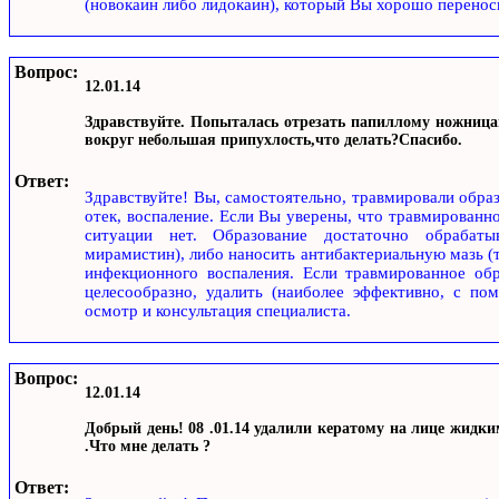
(новокаин либо лидокаин), который Вы хорошо перенос
Вопрос:
12.01.14
Здравствуйте. Попыталась отрезать папиллому ножницам
вокруг небольшая припухлость,что делать?Спасибо.
Ответ:
Здравствуйте! Вы, самостоятельно, травмировали образ
отек, воспаление. Если Вы уверены, что травмированн
ситуации нет. Образование достаточно обрабатыв
мирамистин), либо наносить антибактериальную мазь (
инфекционного воспаления. Если травмированное обра
целесообразно, удалить (наиболее эффективно, с по
осмотр и консультация специалиста.
Вопрос:
12.01.14
Добрый день! 08 .01.14 удалили кератому на лице жидки
.Что мне делать ?
Ответ: