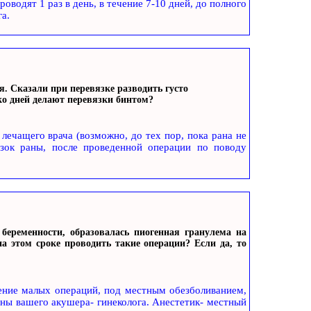
оводят 1 раз в день, в течение 7-10 дней, до полного
а.
я. Cказали при перевязке разводить густо
ко дней делают перевязки бинтом?
лечащего врача (возможно, до тех пор, пока рана не
язок раны, после проведенной операции по поводу
 беременности, образовалась пиогенная гранулема на
а этом сроке проводить такие операции? Если да, то
ение малых операций, под местным обезболиванием,
ны вашего акушера- гинеколога. Анестетик- местный