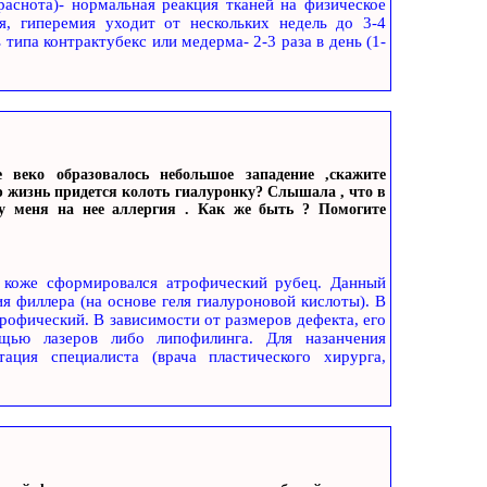
раснота)- нормальная реакция тканей на физическое
я, гиперемия уходит от нескольких недель до 3-4
типа контрактубекс или медерма- 2-3 раза в день (1-
 веко образовалось небольшое западение ,скажите
сю жизнь придется колоть гиалуронку? Слышала , что в
у меня на нее аллергия . Как же быть ? Помогите
а коже сформировался атрофический рубец. Данный
 филлера (на основе геля гиалуроновой кислоты). В
рофический. В зависимости от размеров дефекта, его
щью лазеров либо липофилинга. Для назанчения
ация специалиста (врача пластического хирурга,