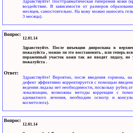
Здравствуйте! Посттравматическая гиперемия кожи (к
воздействие. В зависимости от размеров образовани
месяцев, самостоятельно. На кожу можно наносить гель 
3 месяца).
Вопрос:
12.01.14
Здравствуйте. После инъекции дипроспана в верхнее
пожалуйста , можно ли это восстановить , или теперь в
пораженный участок кожи так же вводят лидазу, но 
пожалуйста .
Ответ:
Здравствуйте! Вероятно, после введения гормона, н
дефект эффективно корректируется с помощью введения
ведении лидазы нет необходимости, поскольку рубец ат
локализации, возможны методы коррекции с помо
адекватного лечения, необходим осмотр и консульт
косметолога).
Вопрос:
12.01.14