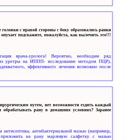
 головки с правой стороны с боку образовались ранки
опухает подскажите, пожалуйста, как вылечить это!!!
ация врача-уролога! Вероятно, необходим ряд
 из уретры на ИППП- исследование методом ПЦР),
адекватного, эффективного лечения возможно после
ирургическим путем, нет возможности ездить каждый
ем обрабатывать рану в домашних условиях? Заранее
м антисептика, антибактериальной мазью (например,
, приложить на рану марлевую салфетку с мазью