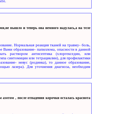
ите.
и,не вышло и теперь она немного надулась,а на теле
ование. Нормальная реакция тканей на травму- боль,
ое Вами образование- папиллома, опасности в данной
ать раствором антисептика (хлоргекседин, или
типа синтомицин или тетрациклин), для профилактики
зование- невус (родинка), то данное образование,
мощью лазера). Для уточнения диагноза, необходим
м азотом , после отпадения корочки осталась краснота