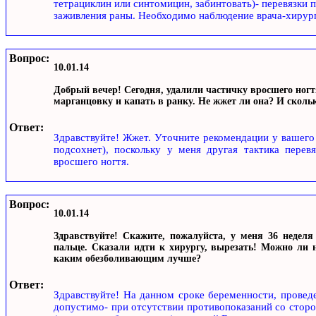
тетрациклин или синтомицин, забинтовать)- перевязки пр
заживления раны. Необходимо наблюдение врача-хирург
Вопрос:
10.01.14
Добрый вечер! Cегодня, удалили частичку вросшего ногт
марганцовку и капать в ранку. Не жжет ли она? И сколь
Ответ:
Здравствуйте! Жжет. Уточните рекомендации у вашего 
подсохнет), поскольку у меня другая тактика перев
вросшего ногтя.
Вопрос:
10.01.14
Здравствуйте! Скажите, пожалуйста, у меня 36 неделя
пальце. Сказали идти к хирургу, вырезать! Можно ли н
каким обезболивающим лучше?
Ответ:
Здравствуйте! На данном сроке беременности, провед
допустимо- при отсутствии противопоказаний со сторо