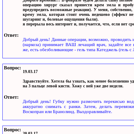
Доброго времени!!! В феврале будем делать сыну полное
операцию хирург сказал принести крем эмла и пробу 
предупредить возможные реакции). У меня, собственно,
крему эмла, которая стоит очень недешево (эффект не 
шугаринг и, болевые ощущения были).
я перерыла весь интернет и, получается, что, если нет ср
Ответ:
Добрый день! Данные операции, возможно, проводить и
(наркоза) принимает ВАШ лечащий врач, задайте вс
же, есть обезболивающие - гель типа Катеджель (гель с
Вопрос:
19.03.17
Здравствуйте. Хотела бы узнать, как менее болезненно 
на 3 пальце левой кисти. Хожу с ней уже две недели.
Ответ:
Добрый день! Губку нужно размочить перекисью водо
аккуратно снимать с ранки. Затем, делать перевязк
Воскопран или Бранолинд. Выздоравливайте.
Вопрос:
20.03.17