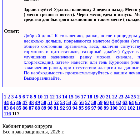
Здравствуйте! Удалила папилому 2 недели назад. Место 
( место трения и потеет). Через месяц едем в отпуск. М
средство для быстрого заживлния в таком месте ( складк
Ответ:
Добрый день! К сожалению, ранки, после процедуры у
несколько дольше, покрываются налетом фибрина (это
общего состояния организма, веса, наличия сопутст
гормонов и цитостатиков, сахарный диабет) будут ва
улучшения заживления, ранку можно, сначала, п
хлоргекседин), затем- нанести или гель Куриозин (ил
заживления ранки, при отсутствии аллергии на данные
По необходимости- проконсультируйтесь с вашим леча
Выздоравливайте.
1
2
3
4
5
6
7
8
9
10
11
12
13
14
15
16
17
18
19
20
21
22
23
24
25
2
44
45
46
47
48
49
50
51
52
53
54
55
56
57
58
59
60
61
62
63
64
65
83
84
85
86
87
88
89
90
91
92
93
94
95
96
97
98
99
100
101
102
1
116
117
Кабинет врача-хирурга
Все права защищены, 2026 г.