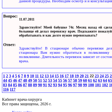
данной процедуры. Необходим осмотр и и консультация
Вопрос:
11.07.2011
Здравствуйте! Моей бабушке 74г. Месяц назад ей сдел
больнице ей делал перевязку врач. Подскажите пожалуй
обрабатывать и как долго нужно перевязывать?
Ответ:
Здравствуйте! В стационаре обычно перевязки де
стационара Вам нужно обратиться в поликлинику 
поликлинике. Длительность перевязок зависит от состо
врача.
1
2
3
4
5
6
7
8
9
10
11
12
13
14
15
16
17
18
19
20
21
22
23
24
25
2
44
45
46
47
48
49
50
51
52
53
54
55
56
57
58
59
60
61
62
63
64
65
83
84
85
86
87
88
89
90
91
92
93
94
95
96
97
98
99
100
101
102
1
116
117
Кабинет врача-хирурга
Все права защищены, 2026 г.