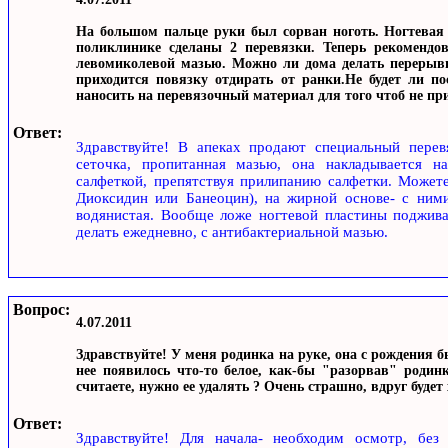
На большом пальце руки был сорван ноготь. Ногтевая 
поликлинике сделаны 2 перевязки. Теперь рекомендов
левомиколевой мазью. Можно ли дома делать перерывы
приходится повязку отдирать от ранки.Не будет ли п
наносить на перевязочный материал для того чтоб не п
Ответ:
Здравствуйте! В апеках продают специальный перев
сеточка, пропитанная мазью, она накладывается 
салфеткой, препятствуя прилипанию салфетки. Можете
Диоксидин или Банеоцин), на жирной основе- с ними
водянистая. Вообще ложе ногтевой пластины поджива
делать ежедневно, с антибактериальной мазью.
Вопрос:
4.07.2011
Здравствуйте! У меня родинка на руке, она с рождения 
нее появилось что-то белое, как-бы "разорвав" родин
считаете, нужно ее удалять ? Очень страшно, вдруг будет
Ответ:
Здравствуйте! Для начала- необходим осмотр, без 