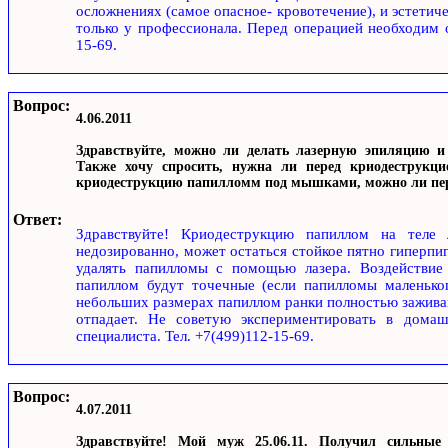
осложнениях (самое опасное- кровотечение), и эстетич
только у профессионала. Перед операцией необходим о
15-69.
Вопрос:
4.06.2011
Здравствуйте, можно ли делать лазерную эпиляцию и
Также хочу спросить, нужна ли перед криодеструкцие
криодеструкцию папилломм под мышками, можно ли пер
Ответ:
Здравствуйте! Криодеструкцию папиллом на теле 
недозированно, может остаться стойкое пятно гиперпи
удалять папилломы с помощью лазера. Воздействие 
папиллом будут точечные (если папилломы маленьког
небольших размерах папиллом ранки полностью заживают
отпадает. Не советую экспериментировать в домаш
специалиста. Тел. +7(499)112-15-69.
Вопрос:
4.07.2011
Здравствуйте! Мой муж 25.06.11. Получил сильные