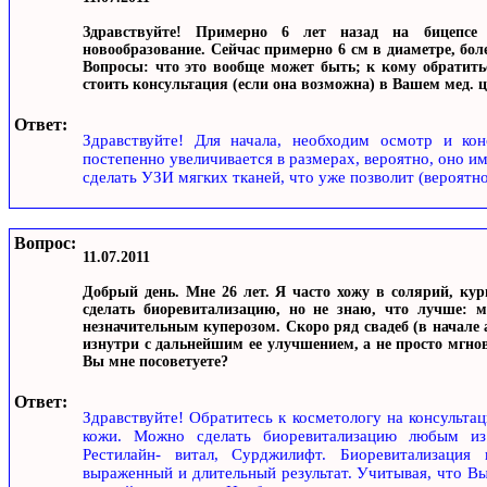
Здравствуйте! Примерно 6 лет назад на бицепсе 
новообразование. Сейчас примерно 6 см в диаметре, бол
Вопросы: что это вообще может быть; к кому обратитьс
стоить консультация (если она возможна) в Вашем мед. ц
Ответ:
Здравствуйте! Для начала, необходим осмотр и кон
постепенно увеличивается в размерах, вероятно, оно и
сделать УЗИ мягких тканей, что уже позволит (вероятн
Вопрос:
11.07.2011
Добрый день. Мне 26 лет. Я часто хожу в солярий, ку
сделать биоревитализацию, но не знаю, что лучше: м
незначительным куперозом. Скоро ряд свадеб (в начале 
изнутри с дальнейшим ее улучшением, а не просто мгно
Вы мне посоветуете?
Ответ:
Здравствуйте! Обратитесь к косметологу на консульт
кожи. Можно сделать биоревитализацию любым из 
Рестилайн- витал, Сурджилифт. Биоревитализация
выраженный и длительный результат. Учитывая, что Вы