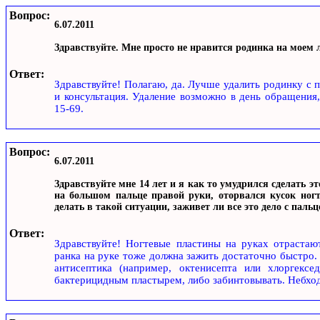
Вопрос:
6.07.2011
Здравствуйте. Мне просто не нравится родинка на моем л
Ответ:
Здравствуйте! Полагаю, да. Лучше удалить родинку с
и консультация. Удаление возможно в день обращения,
15-69.
Вопрос:
6.07.2011
Здравствуйте мне 14 лет и я как то умудрился сделать э
на большом пальце правой руки, оторвался кусок ногт
делать в такой ситуации, заживет ли все это дело с пальц
Ответ:
Здравствуйте! Ногтевые пластины на руках отрастаю
ранка на руке тоже должна зажить достаточно быстро.
антисептика (например, октенисепта или хлоргексед
бактерицидным пластырем, либо забинтовывать. Небход