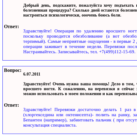
Добрый день, подскажите, пожалуйста хочу подъехать 
болезненная процедура? Сколько дней остаются болезне
настроиться психологически, ооочень боюсь боли.
Ответ:
Здравcтвуйте! Операция по удалению вросшего ногт
поскольку проводится обезболивание (а вот обезб
терпимый). Самые неприятные ощущения - в первые 2 д
операции заживает в течение недели. Перевязки посл
Настраивайтесь. Записывайтесь, тел. +7(499)112-15-69.
Вопрос:
6.07.2011
Здравствуйте! Очень нужна ваша помощь! Дело в том, чт
вросшего ногтя. К сожалению, на перевязки я сейчас 
можно использовать в моем положении и как перевязыват
Ответ:
Здравствуйте! Перевязки достаточно делать 1 раз в
(хлоргекседина или октенисепта)- полить на ранку, 
Бепантен (например), забинтовать пальчик ( при отсу
консультация специалиста.