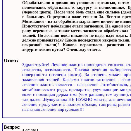
Обрабатывали в домашних условиях перекисью, потом 
понедельник обратились к хирургу в поликлинике. 
(черного цвета). После чего боль стала еще сильнее (да
в больницу. Определили ожог степени 3а. Все это вре
Мотивация - из-за обработки марганцем ничего не видн
Присутствуют небольшие очаги загноения. На одной но
рану перекисью и также места загноения обрабатывал "
тканей. Но лечения пока никакого не надо, надо ждать.
должно применяться? Какие последствия некроза ткани, 
некрозной ткани)? Какова вероятность развития г
хирургическим путем? Очень жду ответа.
Ответ:
Здравствуйте! Лечение ожогов проводится согласно с
лекарства, возможности. Тактика лечения выбирает
поверхности (степени ожога). 3а степень может пр
заживления тканей. Касаемо очагов загноения - воз
лечении ожогов является - назначение антибиотиков,
метаболического ряда, препараты, улучшающие микро
кожи с помощью дерматома (чем раньше, тем лучше), 
так далее...Вулнузаном НЕ НУЖНО мазать, для лечения
лечение пролучаете в полном объеме, гангрены развит
назначаю лечение виртуально!!!
Вопрос:
4.07.2011