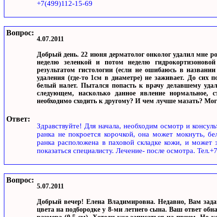
+7(499)112-15-69
Вопрос:
4.07.2011
Добрый день. 22 июня дерматолог онколог удалил мне ро
неделю зеленкой и потом неделю гидрокортизоновой
результатом гистологии (если не ошибаюсь в названии
удаления (где-то 1см в диаметре) не заживает. До сих 
белый налет. Пытался попасть к врачу делавшему удал
следующем, насколько данное явление нормальное, 
необходимо сходить к другому? И чем лучше мазать? Могу
Ответ:
Здравствуйте! Для начала, необходим осмотр и консуль
ранка не покроется корочкой, она может мокнуть, бел
ранка расположена в паховой складке кожи, и может 
показаться специалисту. Лечение- после осмотра. Тел.+
Вопрос:
5.07.2011
Добрый вечер! Елена Владимировна. Недавно, Вам зада
цвета на подбородке у 8-ми летнего сына. Ваш ответ обн