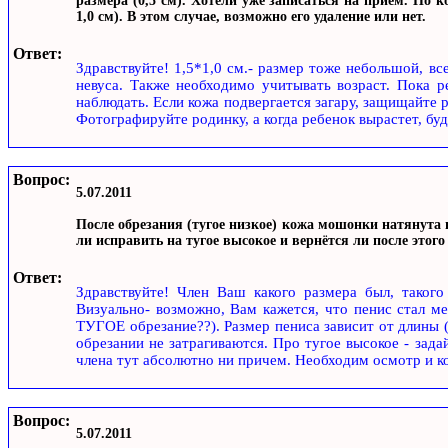
размера (0,5 см). Хотели уже записаться на прием. Но 
1,0 см). В этом случае, возможно его удаление или нет.
Ответ:
Здравствуйте! 1,5*1,0 см.- размер тоже небольшой, в
невуса. Также необходимо учитывать возраст. Пока р
наблюдать. Если кожа подвергается загару, защищайте 
Фотографируйте родинку, а когда ребенок вырастет, буде
Вопрос:
5.07.2011
После обрезания (тугое низкое) кожа мошонки натянута 
ли исправить на тугое высокое и вернётся ли после этог
Ответ:
Здравствуйте! Член Ваш какого размера был, такого 
Визуально- возможно, Вам кажется, что пенис стал м
ТУГОЕ обрезание??). Размер пениса зависит от длины 
обрезании не затрагиваются. Про тугое высокое - зада
члена тут абсолютно ни причем. Необходим осмотр и ко
Вопрос:
5.07.2011