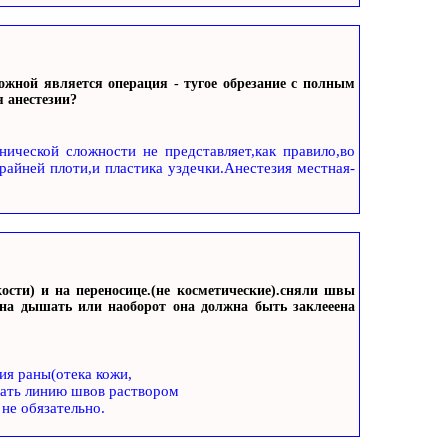
ожной является операция - тугое обрезание с полным
 анестезии?
нической сложности не представляет,как правило,во
райней плоти,и пластика уздечки.Анестезия местная-
ости) и на переносице.(не косметические).сняли швы
жна дышать или наоборот она должна быть заклееена
ия раны(отека кожи,
вать линию швов раствором
 не обязательно.