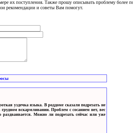
 мере их поступления. Также прошу описывать проблему более по
мои рекомендации и советы Вам помогут.
росы
откая уздечка языка. В роддоме сказали подрезать не
а грудном вскармливании. Проблем с сосанием нет, вес
о раздваивается. Можно ли подрезать сейчас или уже