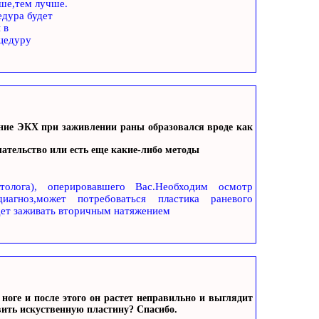
ьше,тем лучше.
едура будет
 в
цедуру
ение ЭКХ при заживлении раны образовался вроде как
ательство или есть еще какие-либо методы
толога), оперировавшего Вас.Необходим осмотр
иагноз,может потребоваться пластика раневого
дет заживать вторичным натяжением
ноге и после этого он растет неправильно и выглядит
вить искуственную пластину? Спасибо.