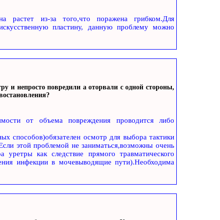
ина растет из-за того,что поражена грибком.Для
 искусственную пластину, данную проблему можно
тру и непросто повредили а оторвали с одной стороны,
 востановления?
симости от объема повреждения проводится либо
ных способов)обязателен осмотр для выбора тактики
Если этой проблемой не заниматься,возможны очень
ра уретры как следствие прямого травматического
вения инфекции в мочевыводящие пути).Необходима