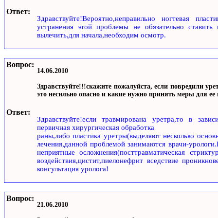
Ответ:
Здравствуйте!Вероятно,неправильно ногтевая пласт
устранения этой проблемы не обязательно ставить
вылечить,для начала,необходим осмотр.
Вопрос:
14.06.2010
Здравствуйте!!!скажите пожалуйста, если повредили уре
это несильно опасно и какие нужно принять меры для ее
Ответ:
Здравствуйте!если травмирована уретра,то в зави
первичная хирургическая обработка
раны,либо пластика уретры(выделяют несколько основ
лечения,данной проблемой занимаются врачи-урологи.
неприятные осложнения(посттравматическая стрикту
воздействия,цистит,пиелонефрит вседствие проникно
консультация уролога!
Вопрос:
21.06.2010