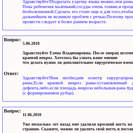
Здравствуйте!Подрезать уздечку языка можно,чем ран
Пока ребеночек маленький,сосуды очень тонкие,и проц
безболезненной.Сделать это стоит еще и для того,чтобы
дальнейшем не возникло проблем с речью.Поэтому про
провести следует в более раннем возрасте.
Вопрос:
5.06.2010
Здравствуйте Елена Владимировна. После операц иссеч
краевой некроз. Хотелось бы узнать ваше мнение
что делать нужно ли дополнительное хирургическое вмеш
Ответ:
Здравствуйте!Вам необходим осмотр хирурга(прок
раны.Если краевой некроз раны-установленный д
дефекта,либо,если площадь некроза небольшая-рана бу
(с формированием рубца).
Вопрос:
11.06.2010
Уже несколько лет назад мне удалили вросший ногть на 
страшно. Скажите, можно ли удалить свой ногть и поста