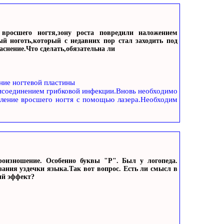
 вросшего ногтя,зону роста повредили наложением
ый ноготь,который с недавних пор стал заходить под
снение.Что сделать,обязательна ли
ние ногтевой пластины
исоединением грибковой инфекции.Вновь необходимо
аление вросшего ногтя с помощью лазера.Необходим
роизношение. Особенно буквы "Р". Был у логопеда.
зания уздечки языка.Так вот вопрос. Есть ли смысл в
ый эффект?