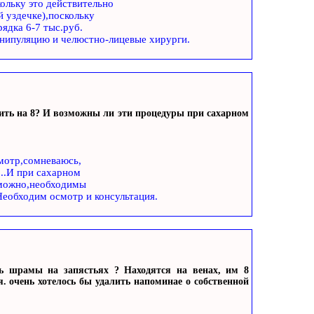
ольку это действительно
 уздечке),поскольку
ядка 6-7 тыс.руб.
нипуляцию и челюстно-лицевые хирурги.
жить на 8? И возможны ли эти процедуры при сахарном
мотр,сомневаюсь,
...И при сахарном
 можно,необходимы
еобходим осмотр и консультация.
ть шрамы на запястьях ? Находятся на венах, им 8
. очень хотелось бы удалить напоминае о собственной