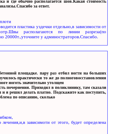
ечка и где обычно располагается шов.Какая стоимость
анализы.Спасибо за ответ.
 плоти
водится пластика уздечки отдельно,в зависимости от
мотр.Швы располагаются по линии разреза(по
но 20000т.,уточните у админостраторов.Спасибо.
бетонной площадке. пару раз отбил ногти на больших
случилось практически то же до полноговосстановления
ноге ноготь значительно утолщен
сть почернения. Приходил в поликлинику, там сказали
 и я решил делать платно. Подскажите как поступить,
облема по описанию, сколько
рибком,
лечения,и,в зависимоти от этого, будет определена