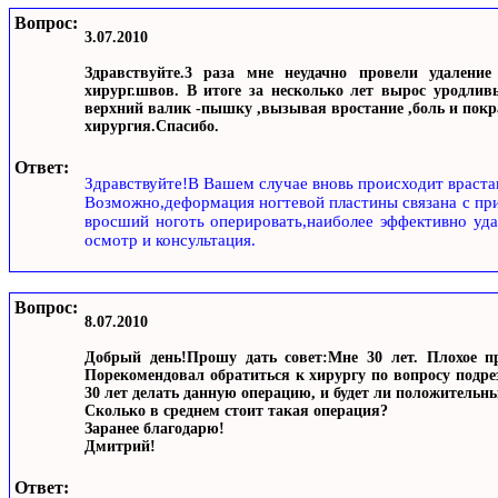
Вопрос:
3.07.2010
Здравствуйте.3 раза мне неудачно провели удаление
хирург.швов. В итоге за несколько лет вырос уродлив
верхний валик -пышку ,вызывая вростание ,боль и покра
хирургия.Спасибо.
Ответ:
Здравствуйте!В Вашем случае вновь происходит враста
Возможно,деформация ногтевой пластины связана с пр
вросший ноготь оперировать,наиболее эффективно уд
осмотр и консультация.
Вопрос:
8.07.2010
Добрый день!Прошу дать совет:Мне 30 лет. Плохое п
Порекомендовал обратиться к хирургу по вопросу подре
30 лет делать данную операцию, и будет ли положительн
Сколько в среднем стоит такая операция?
Заранее благодарю!
Дмитрий!
Ответ: