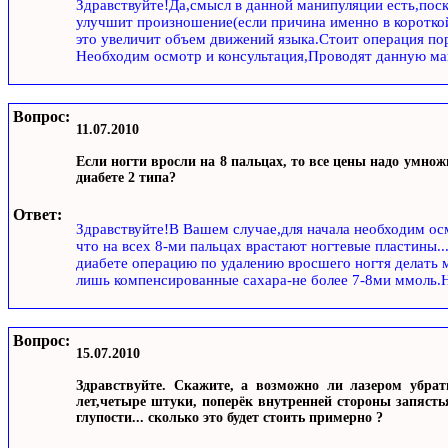
Здравствуйте!Да,смысл в данной манипуляции есть,поск
улучшит произношение(если причина именно в короткой
это увеличит объем движений языка.Стоит операция пор
Необходим осмотр и консультация,Проводят данную ма
Вопрос:
11.07.2010
Если ногти вросли на 8 пальцах, то все цены надо умно
диабете 2 типа?
Ответ:
Здравствуйте!В Вашем случае,для начала необходим ос
что на всех 8-ми пальцах врастают ногтевые пластины..
диабете операцию по удалению вросшего ногтя делать
лишь компенсированные сахара-не более 7-8ми ммоль.Н
Вопрос:
15.07.2010
Здравствуйте. Скажите, а возможно ли лазером убра
лет,четыре штуки, поперёк внутренней стороны запястья
глупости... сколько это будет стоить примерно ?