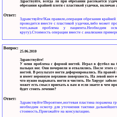
Здраствуйте, всегда ли при обрезании рассекается узд
обрезания крайней плоти с пластикой уздечки, включая 
Ответ:
Здравствуйте!Как правило,операция обрезания крайней
проводится вместе с пластикой уздечки,либо может про
того,какая проблема у пациента.Необходим ос
кругу).Стоимость операции вместе с анализами пример
Вопрос:
25.06.2010
Здравствуйте!
У меня проблема с формой ногтей. Играл в футбол на 
пальцах ног. Они почернели и отвалились. После этого 
ногтей. В результате ногти деформировались. На правой 
и имеет неровную верхнюю поверхность. На левой ноге е
что нужно вырывать ногти и чистить. Но Хирург заболел
может есть смысл приехать к вам и если знаете в чем пр
будет стоить лечение?
Ответ:
Здравствуйте!Вероятнее,ногтевая пластина поражена г
необходим осмотр для уточнения тактики дальнейшего 
стоимость.Приезжайте на консультацию.