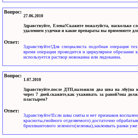
Вопрос:
27.06.2010
Здравствуйте, Елена!Скажите пожалуйста, насколько сл
удалением уздечки и какие препараты вы применяете для
Ответ:
Здравствуйте!Для специалиста подобная операция тех
время операции проводится и циркулярное обрезание к
используется раствор новокаина или лидокаина.
Вопрос:
1.07.2010
Здравствуйте.после ДТП,наложили два шва на лбу(на к
через 7 дней.скажите,как ухаживать за раной?она дол
пластырем?
Ответ:
Здравствуйте!Если швы сняты и нет признаков воспален
красноты,гнойного отделяемого) достаточно обрабаты
бриллиантового зеленого(зеленка),заклеивать ранки уже