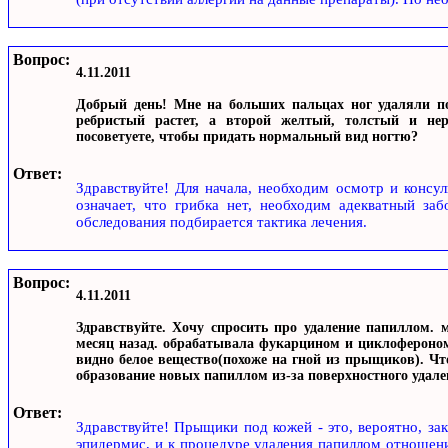
Вопрос:
4.11.2011
Добрый день! Мне на больших пальцах ног удаляли по
ребристый растет, а второй желтый, толстый и нер
посоветуете, чтобы придать нормальный вид ногтю?
Ответ:
Здравствуйте! Для начала, необходим осмотр и консул
означает, что грибка нет, необходим адекватный за
обследования подбирается тактика лечения.
Вопрос:
4.11.2011
Здравствуйте. Хочу спросить про удаление папиллом.
месяц назад. обрабатывала фукарцином и циклофероном
видно белое вещество(похоже на гной из прыщиков). Что
образование новых папиллом из-за поверхностного удал
Ответ:
Здравствуйте! Прыщики под кожей - это, вероятно, за
эпидермис, и к процедуре удаления папиллом отношен