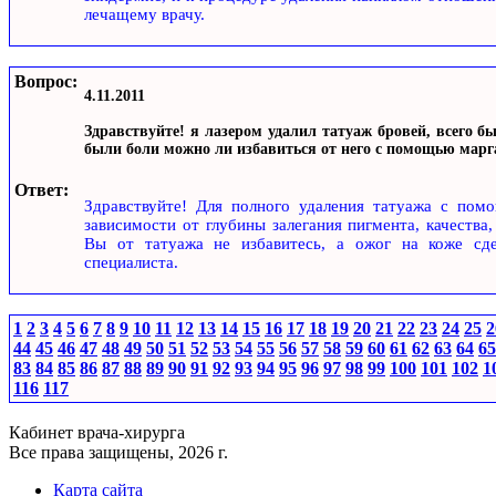
лечащему врачу.
Вопрос:
4.11.2011
Здравствуйте! я лазером удалил татуаж бровей, всего б
были боли можно ли избавиться от него с помощью мар
Ответ:
Здравствуйте! Для полного удаления татуажа с пом
зависимости от глубины залегания пигмента, качества
Вы от татуажа не избавитесь, а ожог на коже сде
специалиста.
1
2
3
4
5
6
7
8
9
10
11
12
13
14
15
16
17
18
19
20
21
22
23
24
25
2
44
45
46
47
48
49
50
51
52
53
54
55
56
57
58
59
60
61
62
63
64
65
83
84
85
86
87
88
89
90
91
92
93
94
95
96
97
98
99
100
101
102
1
116
117
Кабинет врача-хирурга
Все права защищены, 2026 г.
Карта сайта