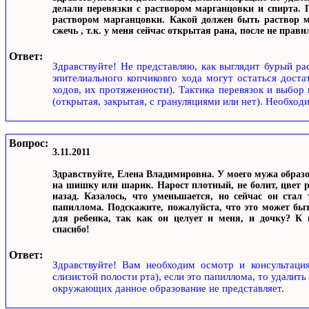
делали перевязки с раствором марганцовки и спирта. 
раствором марганцовки. Какой должен быть раствор м
сжечь , т.к. у меня сейчас открытая рана, после не пра
Ответ:
Здравствуйте! Не представляю, как выглядит бурый ра
эпителиального копчиковго хода могут остаться дост
ходов, их протяженности). Тактика перевязок и выбор 
(открытая, закрытая, с грануляциями или нет). Необход
Вопрос:
3.11.2011
Здравствуйте, Елена Владимировна. У моего мужа образо
на шишку или шарик. Нарост плотный, не болит, цвет р
назад. Казалось, что уменьшается, но сейчас он ста
папиллома. Подскажите, пожалуйста, что это может быть
для ребенка, так как он целует и меня, и дочку? К 
спасибо!
Ответ:
Здравствуйте! Вам необходим осмотр и консультация
слизистой полости рта), если это папиллома, то удалит
окружающих данное образование не представляет.