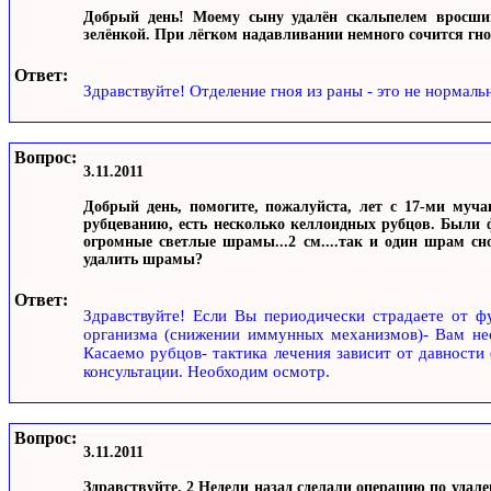
Добрый день! Моему сыну удалён скальпелем вросши
зелёнкой. При лёгком надавливании немного сочится гной
Ответ:
Здравствуйте! Отделение гноя из раны - это не нормаль
Вопрос:
3.11.2011
Добрый день, помогите, пожалуйста, лет с 17-ми муч
рубцеванию, есть несколько келлоидных рубцов. Были 
огромные светлые шрамы...2 см....так и один шрам сно
удалить шрамы?
Ответ:
Здравствуйте! Если Вы периодически страдаете от фу
организма (снижении иммунных механизмов)- Вам нео
Касаемо рубцов- тактика лечения зависит от давности
консультации. Необходим осмотр.
Вопрос:
3.11.2011
Здравствуйте. 2 Недели назад сделали операцию по удал