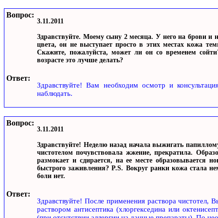
Вопрос:
3.11.2011
Здравствуйте. Моему сыну 2 месяца. У него на брови и н
цвета, он не выступает просто в этих местах кожа тем
Скажите, пожалуйста, может ли он со временем сойти
возрасте это лучше делать?
Ответ:
Здравствуйте! Вам необходим осмотр и консультация
наблюдать.
Вопрос:
3.11.2011
Здравствуйте! Неделю назад начала выжигать папиллому
чистотелом почувствовала жжение, прекратила. Образо
размокает и сдирается, на ее месте образовывается н
быстрого заживления? P.S. Вокруг ранки кожа стала не
боли нет.
Ответ:
Здравствуйте! После применения раствора чистотел, В
раствором антисептика (хлоргекседина или октенисепт
(при отсутствии аллергии на данные препараты). По не