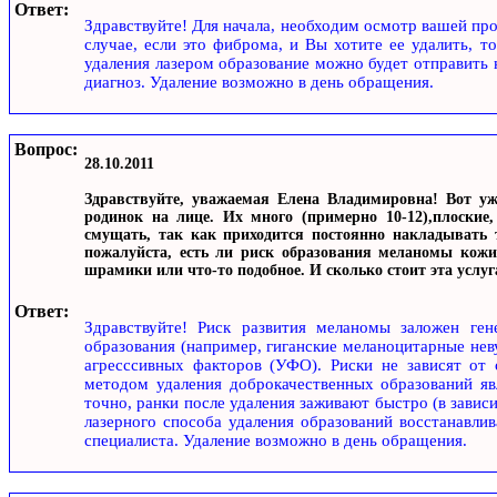
Ответ:
Здравствуйте! Для начала, необходим осмотр вашей п
случае, если это фиброма, и Вы хотите ее удалить, т
удаления лазером образование можно будет отправить 
диагноз. Удаление возможно в день обращения.
Вопрос:
28.10.2011
Здравствуйте, уважаемая Елена Владимировна! Вот уж
родинок на лице. Их много (примерно 10-12),плоские
смущать, так как приходится постоянно накладывать т
пожалуйста, есть ли риск образования меланомы кожи
шрамики или что-то подобное. И сколько стоит эта услуг
Ответ:
Здравствуйте! Риск развития меланомы заложен ге
образования (например, гиганские меланоцитарные нев
агресссивных факторов (УФО). Риски не зависят от
методом удаления доброкачественных образований яв
точно, ранки после удаления заживают быстро (в зависи
лазерного способа удаления образований восстанавли
специалиста. Удаление возможно в день обращения.