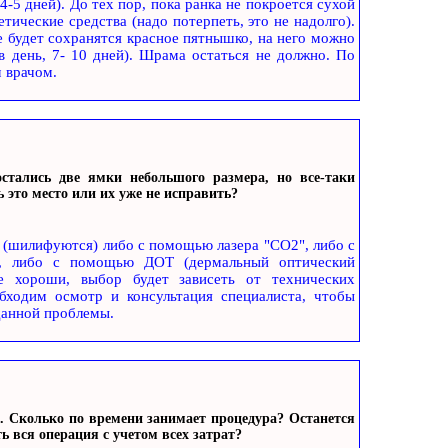
-5 дней). До тех пор, пока ранка не покроется сухой
ические средства (надо потерпеть, это не надолго).
те будет сохранятся красное пятнышко, на него можно
 в день, 7- 10 дней). Шрама остаться не должно. По
 врачом.
стались две ямки небольшого размера, но все-таки
это место или их уже не исправить?
 (шилифуются) либо с помощью лазера "СО2", либо с
ра, либо с помощью ДОТ (дермальный оптический
е хороши, выбор будет зависеть от технических
бходим осмотр и консультация специалиста, чтобы
данной проблемы.
а. Сколько по времени занимает процедура? Останется
ь вся операция с учетом всех затрат?