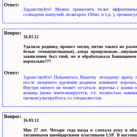
Ответ:
Здравствуйте! Можно применять более эффективные
солпадеин шипучий, вольтарен 100мг. и т.д. ), прокон
Вопрос:
16.03.12
Удалила родинку, прошел месяц, пятно такого же разме
белые точки(пятнышки)...когда прощупываю...ощуща
заживления был гной, но я обрабатывала Баниацином и
нормально???
Ответ:
Здравствуйте! Покажитесь Вашему лечащему врачу, п
после лазерного удаления родинок заживают хорошо,
Внутри ничего не может остаться- корочка с ранки о
кожица (кожа эпителизируется, т.е. полностью зажив
проконсультируйтесь со специалистом.
Вопрос:
16.03.12
Мне 27 лет. Четыре года назад я сломала руку в обл
титановыми швейцарскими пластинами LSP. В настоящее