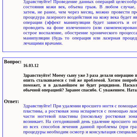
Здравствуйте! Проведение данных операций целесообра
состояния кожи век, объема грыж. В любом случае, 
затем, не ранее, чем через месяц, можно провести п
процедура лазерного воздействия на кожу века будет 
операции (эффект манипуляции будет зависеть и от
проводить на фоне излеченного (или скомпенсирован
острое воспаление, обострение хронического процесс
манипуляции (будь то операция или лазерная проце
лечащими врачами.
Вопрос:
16.03.12
Здравствуйте! Моему сыну уже 3 раза делали операцию п
опять сталкиваемся с той же проблемой. Хотим попроб
поможет, и в дальнейшем не будет рецидивов. Наско
обычной операцией? Заранее спасибо. С уважением. Ната
Ответ:
Здравствуйте! При удалении вросшего ногтя с помощью 
пластины, а ростковая зона испаряется с помощью лаз
части ногтевой пластины (поскольку ростковая зон
возникает. На сегодняшний день удаление вросшего н
из всех способов лечения данной проблемы (при гр
процедуры необходим осмотр и консультация специалис