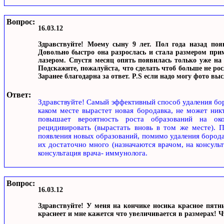
Вопрос:
16.03.12
Здравствуйте! Моему сыну 9 лет. Пол года назад поя
Довольно быстро она разрослась и стала размером прим
лазером. Спустя месяц опять появилась только уже на 
Подскажите, пожалуйста, что сделать чтоб больше не ро
Заранее благодарна за ответ. P.S если надо могу фото выс
Ответ:
Здравствуйте! Самый эффективный способ удаления бор
каком месте вырастет новая бородавка, не может ник
повышает вероятность роста образований на око
рецидивировать (вырастать вновь в том же месте). П
появления новых образований, помимо удаления бород
их достаточно много (назначаются врачом, на консульт
консультация врача- иммунолога.
Вопрос:
16.03.12
Здравствуйте! У меня на кончике носика красное пятн
краснеет и мне кажется что увеличивается в размерах! 