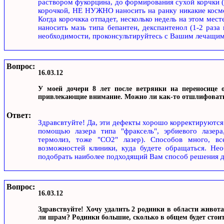
раствором фукорцина, до формирования сухой корчки (4
корочкой, НЕ НУЖНО наносить на ранку никакие космет
Когда корочкка отпадет, несколько недель на этом мес
наносить мазь типа бепантен, декспантенол (1-2 раза
необходимости, проконсультируйтесь с Вашим лечащим
Вопрос:
16.03.12
У моей дочери 8 лет после ветрянки на переносице о
привлекающие внимание. Можно ли как-то отшлифовать 
Ответ:
Здравсвтуйте! Да, эти дефекты хорошо корректируются
помощью лазера типа "фраксель", эрбиевого лазе
термолиз, тоже "СО2" лазер). Способов много, вс
возможностей клиники, куда будете обращаться. Нео
подобрать наиболее подходящий Вам способ решения 
Вопрос:
16.03.12
Здравствуйте! Хочу удалить 2 родинки в области живот
ли шрам? Родинки большие, сколько в общем будет стоит