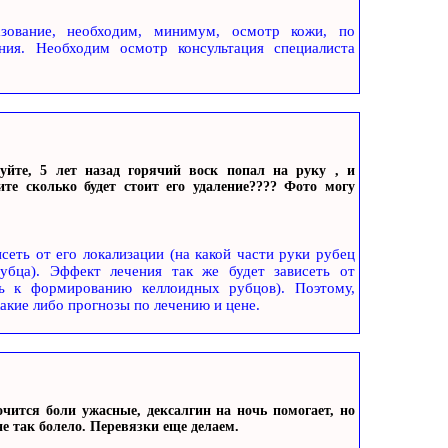
азование, необходим, минимум, осмотр кожи, по
ния. Необходим осмотр консультация специалиста
йте, 5 лет назад горячий воск попал на руку , и
те сколько будет стоит его удаление???? Фото могу
сеть от его локализации (на какой части руки рубец
рубца). Эффект лечения так же будет зависеть от
ь к формированию келлоидных рубцов). Поэтому,
какие либо прогнозы по лечению и цене.
очится боли ужасные, дексалгин на ночь помогает, но
е так болело. Перевязки еще делаем.