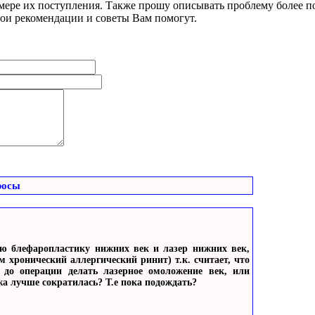
 мере их поступления. Также прошу описывать проблему более по
мои рекомендации и советы Вам помогут.
росы
ю блефаропластику нижних век и лазер нижних век,
 хронический аллергический ринит) т.к. считает, что
до операции делать лазерное омоложение век, или
жа лучше сократилась? Т.е пока подождать?