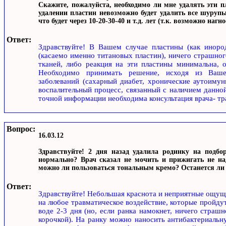
Скажите, пожалуйста, необходимо ли мне удалять эти п
удалении пластин невозможно будет удалить все шурупы,
что будет через 10-20-30-40 и т.д. лет (т.к. возможно наг
Ответ:
Здравствуйте! В Вашем случае пластины (как инород
(касаемо именно титановых пластин), ничего страшног
тканей, либо реакция на эти пластины минимальна, 
Необходимо принимать решение, исходя из Вашег
заболеваний (сахарный диабет, хронические аутоимунн
воспалительный процесс, связанный с наличием данной
точной информации необходима консультация врача- тр
Вопрос:
16.03.12
Здравствуйте! 2 дня назад удалила родинку на подбо
нормально? Врач сказал не мочить и прижигать не над
можно ли пользоваться тональным кремо? Останется л
Ответ:
Здравствуйте! Небольшая краснота и неприятные ощуще
на любое травматическое воздействие, которые пройдут
воде 2-3 дня (но, если ранка намокнет, ничего страш
корочкой). На ранку можно наносить антибактериальну