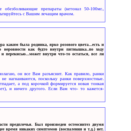
 обезболивающие препараты (кетонал 50-100мг.,
сультируйтесь с Вашим лечащим врачом.
ра каким была родинка, ярко розового цвета...есть и
ю неровности как будто внутри пятнышка..по ходу
 перекисью...может внутри что-то остаться, все ли
олагаю, он все Вам разъяснит. Как правило, ранки
 не нагнаиваются, поскольку ранки поверхностные.
тпадает, а под корочкой формируется новая тонкая
ает), и ничего другого. Если Вам что- то кажется-
асти предплечья. Был произведен остеосинтез двумя
 время никаких симптомов (воспаления и т.д.) нет.