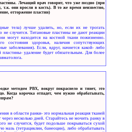
ластины. Лечащий врач говорит, что уже поздно (при
 т.к. они вросли в кость). В то же время неизвестно,
ноение, отторжение пластин)
ные тела) лучше удалить, но, если их не трогать
о не случится. Титановые пластины не дают реакции
они могут находится на костной ткани пожизненно.
о состояния здоровья, наличия сопутствующих
ые заболевания). Если, вдруг, начнется какой- либо
 пластины- удаление будет обязательным. Для более
авматолога.
родке методом РВХ, вокруг покраснело и тянет, это
о. Когда корочка отпадет, чем нужно обрабатывать,
и шрам?
ния в области ранки- это нормальная реакция тканей
 через несколько дней. Старайтесь не мочить ранку в
ного не случится, будет подольше покрываться сухой
ю мазь (тетрациклин, банеоцин), либо обрабатывать