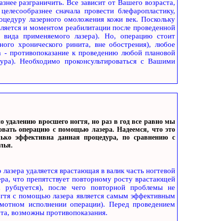
знее разграничить. Все зависит от Вашего возраста,
целесообразнее сначала провести блефаропластику,
роцедуру лазерного омоложения кожи век. Поскольку
является и моментом реабилитации после проведенной
 вида применяемого лазера). Но, операцию стоит
ного хронического ринита, вне обострения), любое
а - противопоказание к проведению любой плановой
дура). Необходимо проконсультироваться с Вашими
о удалению вросшего ногтя, но раз в год все равно мы
овать операцию с помощью лазера. Надеемся, что это
лько эффективна данная процедура, по сравнению с
лья.
лазера удаляется врастающая в валик часть ногтевой
ера, что препятствует повторному росту врастающей
а рубцуется), после чего повторной проблемы не
огтя с помощью лазера является самым эффективным
амотном исполнении операции). Перед проведением
та, возможны противопоказания.