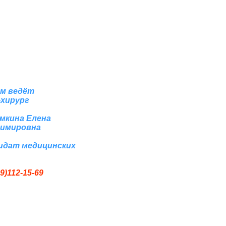
м ведёт
-хирург
мкина Елена
имировна
идат медицинских
9)112-15-69