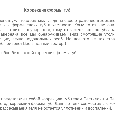
Коррекция формы губ
у», - говорим мы, глядя на свое отражение в зеркале
 и к форме своих губ в частности. Кому то из нас они
с на пике популярности, кому то кажется что их губы ка
 наверняка все мы обнаруживаем вниз смотрящие уголк
щих, вечно недовольных особ. Но все это не так стр
б приведет Вас в полный восторг!
ов безопасной коррекции формы губ:
дставляет собой коррекцию губ гелем Рестилайн и Пер
етод коррекции формы губ. Данные гели совместимы с ко
рассасывания геля не остается уплотнений и воспалений.