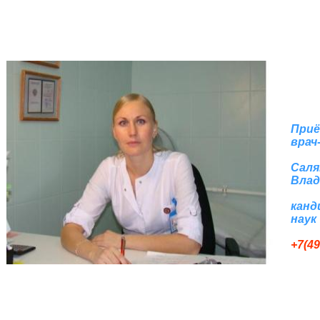
Приё
врач
Саля
Влад
канд
наук
+7(49