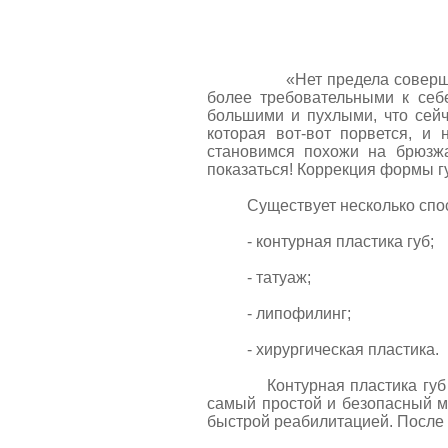
«Нет предела совершенств
более требовательными к себе
большими и пухлыми, что сейча
которая вот-вот порвется, и
становимся похожи на брюзжа
показаться! Коррекция формы гу
Существует несколько способ
- контурная пластика губ;
- татуаж;
- липофилинг;
- хирургическая пластика.
Контурная пластика губ пре
самый простой и безопасный м
быстрой реабилитацией. После 