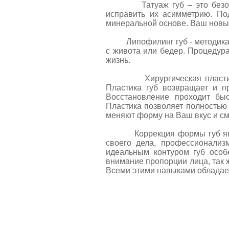
Татуаж губ – это безоперац
исправить их асимметрию. По
минеральной основе. Ваш новый
Липофилинг губ - методика ко
с живота или бедер. Процедура
жизнь.
Хирургическая пластика ха
Пластика губ возвращает и п
Восстановление проходит бы
Пластика позволяет полностью
меняют форму на Ваш вкус и см
Коррекция формы губ являет
своего дела, профессионализ
идеальным контуром губ особ
внимание пропорции лица, так 
Всеми этими навыками обладает