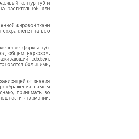
сивый контур губ и
на растительной или
енной жировой ткани
т сохраняется на всю
менение формы губ.
под общим наркозом.
лаживающий эффект.
становятся большими,
ависящей от знания
 преображения самым
днако, принимать во
нешности к гармонии.