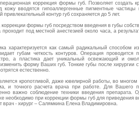
ионная коррекция формы губ. Позволяет создать кра
д кожу вводятся гипоаллергенные пигментные частицы 
 привлекательный контур губ сохраняется до 5 лет.
ррекции формы губ посредством введения в губы собств
 проходит под местной анестезией около часа, а результа
рактеризуется как самый радикальный способом из
ридает губам четкость контуров. Операция проводится 
стро, а пластика дает уникальный освежающий и омо
 изменить форму Ваших губ. Тонкие губы после хирургии 
отрятся естественно.
ся кропотливой, даже ювелирной работы, во многом з
ма, и точного расчета врача при работе. Для Вашего
енно важно соблюдение техники введения препарата. О
же необходимо при коррекции формы губ для приведения в
 врач - хирург – Салямкина Елена Владимировна.