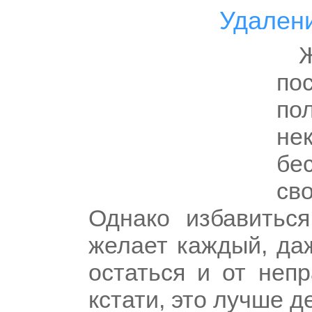
Удалени
по
по
не
бе
св
Однако избавитьс
желает каждый, да
остаться и от непр
кстати, это лучше 