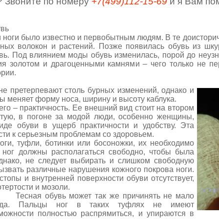
? Звоните по номеру
+7(499)112-15-69
и я Вам по
вь
ги было известно и первобытным людям. В те доисторич
чных волокон и растений. Позже появилась обувь из шку
увь. Под влиянием моды обувь изменилась, порой до неуз
ия золотом и драгоценными камнями – чего только не пе
ории.
ретерпевают столь бурных изменений, однако и
ы меняет форму носа, ширину и высоту каблука.
 – практичность. Ее внешний вид стоит на втором
стую, в погоне за модой люди, особенно женщины,
де обуви в ущерб практичности и удобству. Эта
ти к серьезным проблемам со здоровьем.
туфли, ботинки или босоножки, их необходимо
 ног должны располагаться свободно, чтобы была
днако, не следует выбирать и слишком свободную
ызвать различные нарушения кожного покрова ноги.
топы и внутренней поверхности обуви отсутствует,
тертости и мозоли.
сная обувь может так же причинять не мало
еда. Пальцы ног в таких туфлях не имеют
можности полностью распрямиться, и упираются в