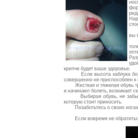
нос
фор
ред
Нар
спо
Зад
вы 
Важ
тол
опт
Раз
удо
крепче будет ваше здоровье.
Если высота каблука более 1
совершенно не приспособлен к 
Жесткая и тяжелая обувь треб
и начинают болеть, возникает с
Выбирая обувь, не забывайте,
которую стоит приносить.
Позаботьтесь о своих ногах, 
Если вовремя не обратиться к