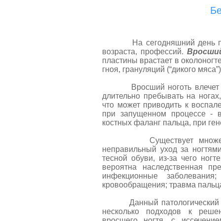
Бе
На сегодняшний день п
возраста, профессий.
Вросши
пластины врастает в околоногт
гноя, грануляций (“дикого мяса
Вросший ноготь влечет множ
длительно пребывать на нога
что может приводить к воспале
при запущенном процессе - в
костных фаланг пальца, при ген
Существует множество п
неправильный уход за ногтями
тесной обуви, из-за чего ногт
вероятна наследственная пре
инфекционные заболевания;
кровообращения; травма пальц
Данный патологический проц
несколько подходов к реше
вросшего ногтя, с иссечени