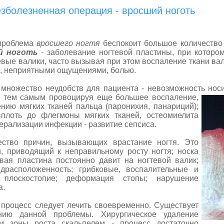
зболезненная операция - вросший ноготь
роблема
вросшего ногтя
беспокоит большое количество 
й ноготь
- заболевание ногтевой пластины, при котором
евые валики, часто вызывая при этом воспаление ткани ва
”), неприятными ощущениями, болью.
ество неудобств для пациента - невозможность носит
х, тем самым провоцируя еще большее воспаление,
нию мягких тканей пальца (паронихия, панариций);
плоть до флегмоны мягких тканей, остеомиелита
ерализации инфекции - развитие сепсиса.
ричин, вызывающих врастание ногтя. Это
, приводящий к неправильному росту ногтя; носка
евая пластина постоянно давит на ногтевой валик;
драсположенность; грибковые, воспалительные и
 плоскостопие; деформация стопы; нарушение
а.
есс следует лечить своевременно. Существует
нию данной проблемы. Хирургическое удаление
ем зоны роста скальпелем - процесс достаточно