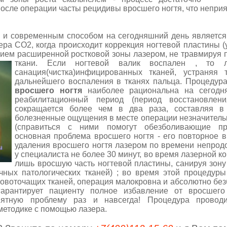
осле операции часты рецидивы вросшего ногтя, что неприят
временным способом на сегодняшний день является 
ра СО2, когда происходит коррекция ногтевой пластины (
анием расширенной ростковой зоны лазером, не травмируя
ткани.
Если ногтевой валик воспален , то л
санация(чистка)инфицированных тканей, устраняя
дальнейшего воспаления в тканях пальца. Процедура
вросшего ногтя
наиболее рациональна на сегодня
реабилитационный период (период восстановлен
сокращается более чем в два раза, составляя в 
болезненные ощущения в месте операции незначитель
(справиться с ними помогут обезболивающие пр
основная проблема вросшего ногтя - его повторное 
удаления вросшего ногтя лазером по времени непрод
у специалиста не более 30 минут, во время лазерной к
лишь вросшую часть ногтевой пластины, санируя зон
чных патологических тканей) ; во время этой процедуры
ровоточащих тканей, операция малокровна и абсолютно бе
арантирует пациенту полное избавление от вросшего 
ятную проблему раз и навсегда! Процедура проводи
методике с помощью лазера.