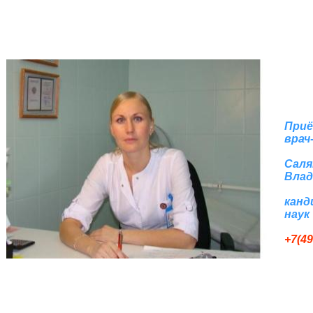
Приё
врач
Саля
Влад
канд
наук
+7(49