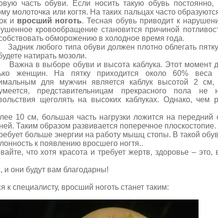
овую часть обуви. Если носить такую обувь постоянно,
му молоточка или когтя. На таких пальцах часто образуютс
ок и
вросший ноготь
. Тесная обувь приводит к наруше
ушенное кровообращение становится причиной потливост
собствовать обморожению в холодное время года.
ник любого типа обуви должен плотно облегать пятку.
будете натирать мозоли.
на в выборе обуви и высота каблука. Этот момент до
ько женщин. На пятку приходится около 60% веса 
имальным для мужчин является каблук высотой 2 см,
умеется, представительницам прекрасного пола не
вольствия щеголять на высоких каблуках. Однако, чем р
0 см, большая часть нагрузки ложится на передний о
ней. Таким образом развивается поперечное плоскостопие.
ует больше энергии на работу мышц стопы. В такой обув
клонность к появлению вросшего ногтя..
 что хотя красота и требует жертв, здоровье – это, вс
и они будут вам благодарны!
 специалисту, вросший ноготь станет таким: