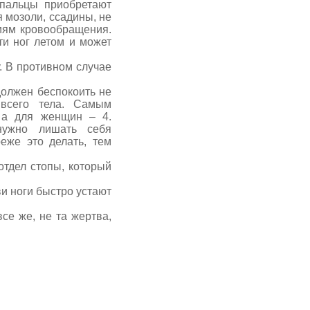
 пальцы приобретают
я мозоли, ссадины, не
ниям кровообращения.
и ног летом и может
 В противном случае
лжен беспокоить не
всего тела. Самым
 а для женщин – 4.
 нужно лишать себя
еже это делать, тем
тдел стопы, который
и ноги быстро устают
е же, не та жертва,