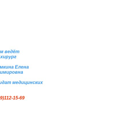
м ведёт
-хирург
мкина Елена
имировна
идат медицинских
9)112-15-69