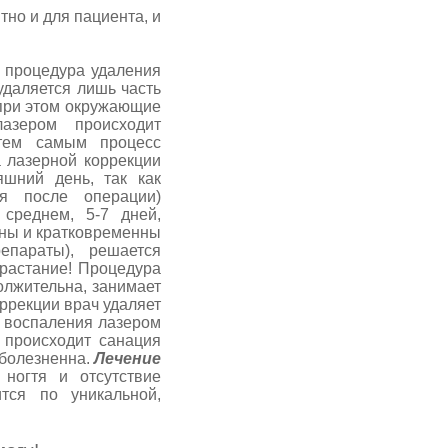
но и для пациента, и
процедура удаления
удаляется лишь часть
 при этом окружающие
азером происходит
 тем самым процесс
 лазерной коррекции
шний день, так как
ия после операции)
среднем, 5-7 дней,
ны и кратковременны
епараты), решается
врастание! Процедура
олжительна, занимает
оррекции врач удаляет
у воспаления лазером
 происходит санация
зболезненна.
Лечение
ногтя и отсутствие
тся по уникальной,