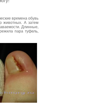
могу!
еские времена обувь
р животных. А затем
наваемости. Длинные,
режила пара туфель,