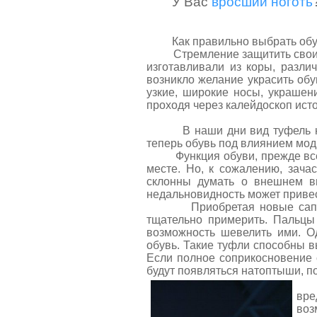
У Вас
вросший ноготь
Как правильно выбрать обу
Стремление защитить свои но
изготавливали из коры, разли
возникло желание украсить об
узкие, широкие носы, украшен
проходя через калейдоскоп ист
В наши дни вид туфель не п
теперь обувь под влиянием мод
Функция обуви, прежде всего
месте. Но, к сожалению, зача
склонны думать о внешнем ви
недальновидность может привес
Приобретая новые сапоги, 
тщательно примерить. Пальцы
возможность шевелить ими. О
обувь. Такие туфли способны в
Если полное соприкосновение с
будут появляться натоптыши, по
Те
вр
воз