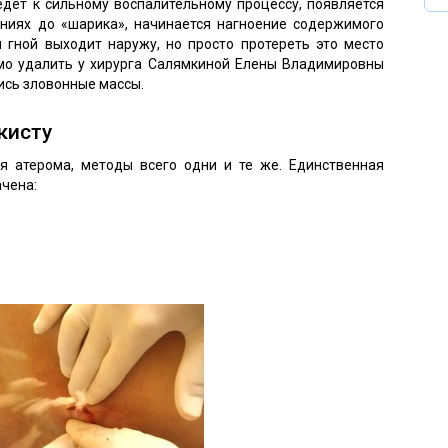
едёт к сильному воспалительному процессу, появляется
ениях до «шарика», начинается нагноение содержимого
 гной выходит наружу, но просто протереть это место
имо удалить у хирурга Салямкиной Елены Владимировны
ись зловонные массы.
кисту
ся атерома, методы всего одни и те же. Единственная
ачена: